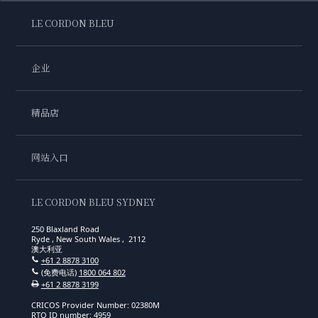
LE CORDON BLEU
企业
精品店
网站入口
LE CORDON BLEU SYDNEY
250 Blaxland Road
Ryde , New South Wales , 2112
澳大利亚
+61 2 8878 3100
(免费电话)
1800 064 802
+61 2 8878 3199
CRICOS Provider Number: 02380M
RTO ID number: 4959