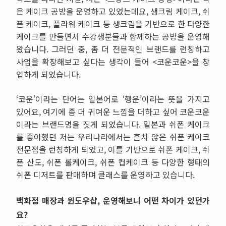
은 케이크 공방을 운영하고 있었는데요
,
생크림 케이크
,
쉬
폰 케이크
,
플라워 케이크 등 생크림을 기반으로 한 다양한
케이크를 만들면서 수강생분들과 함께하는 공방을 운영해
왔습니다
.
그러던 중
,
좀 더 전문적인 브랜드를 런칭하고
사업을 확장해보고 싶다는 생각이 들어
<
코운코운
>
을 창
업하게 되었습니다
.
‘코운
’
이라는 단어는 일본어로
‘
행운
’
이라는 뜻을 가지고
있어요
,
여기에 좀 더 귀여운 느낌을 더하고 싶어 코운코운
이라는 브랜드명을 짓게 되었습니다
.
일본과 쉬폰 케이크
를 좋아했던 저는 우리나라에서는 흔치 않은 쉬폰 케이크
전문점을 런칭하게 되었고
,
이를 기반으로 쉬폰 케이크
,
쉬
폰 산도
,
쉬폰 롤케이크
,
쉬폰 컵케이크 등 다양한 형태의
쉬폰 디저트를 판매하며 클래스를 운영하고 있습니다
.
백화점 매장과 윈도우샵, 운영해보니 어떤 차이가 있던가
요?