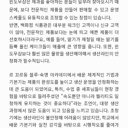
윈도우샵은 제과를 좋아하는 분들이 일부러 찾아오시기 때
문에
,
보다 전문적인 제품을 만들어 판매할 수 있고 운영
스케줄도 유동적으로 조정할 수 있는 장점이 있습니다
.
반면
,
백화점 식품관은 대부분 워크인 고객이나 신규 고객
이 많아
,
전문적인 제품보다는 눈에 띄고 예쁜 제품이 더
선호하시더라구요
,
예를 들어
,
딸기가 제철일 때는 딸기를
듬뿍 올린 케이크들이 매출에 큰 영향을 줍니다
.
또한
,
윈
도우샵보다 훨씬 많은 물량을 생산해야해서 생산라인의 안
정화가 필수적입니다
.
르 꼬르동 블루
-
숙명 아카데미에서 배운 체계적인 기법과
기본기는 제품의 완성도를 높이고 생산 운영을 안정화하는
데 큰 도움이 되었어요
,
특히
,
수업 중 셰프님들이 현장 경
험을 바탕으로 들려주셨던
"
속도뿐만 아니라 퀄리티도 일
정하게 유지하는 것이 중요하다
"
라는 조언이
,
대량 생산
과정에서 많은 도움이 되고 있음을 느끼고 있습니다
.
초창
기에는 생산라인이 불안정해 어려움이 많았지만
,
학교에서
배운 기본기와 실전 감각을 바탕으로 시행착오를 줄여가