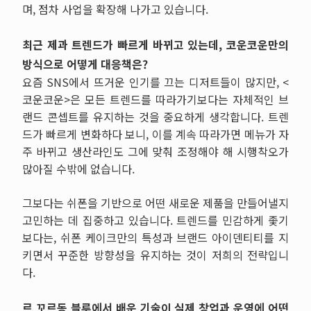
며
,
점차 사업을 확장해 나가고 있습니다
.
최근 제과 트렌드가 빠르게 바뀌고 있는데, 코운코운만의
방식으로 어떻게 대응책은?
요즘
SNS
에서 뜨거운 인기를 끄는 디저트들이 많지만
, <
코운코운
>
은 모든 트렌드를 따라가기보다는 자체적인 브
랜드 콘셉트를 유지하는 것을 중요하게 생각합니다
.
트렌
드가 빠르게 변화하다 보니
,
이를 계속 따라가면 메뉴가 자
주 바뀌고 생산라인도 그에 맞춰 조정해야 해 시행착오가
많아질 수밖에 없습니다
.
그보다는 쉬폰을 기반으로 어떤 새로운 제품을 만들어낼지
고민하는 데 집중하고 있습니다
.
트렌드를 민감하게 좇기
보다는
,
쉬폰 케이크만의 특성과 브랜드 아이덴티티를 지
키면서 꾸준한 방향성을 유지하는 것이 저희의 전략입니
다
.
르 꼬르동 블루에서 배운 기술이 실제 창업과 운영에 어떤