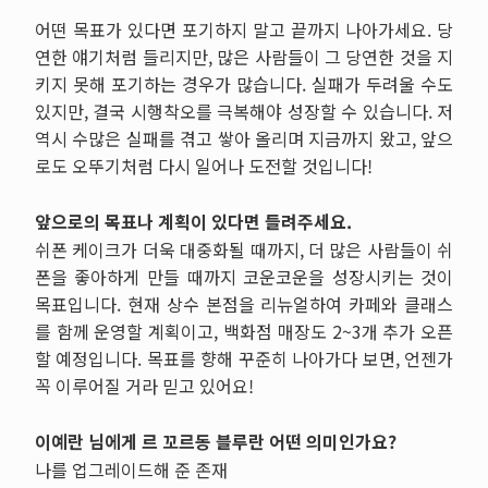
어떤 목표가 있다면 포기하지 말고 끝까지 나아가세요
.
당
연한 얘기처럼 들리지만
,
많은 사람들이 그 당연한 것을 지
키지 못해 포기하는 경우가 많습니다
.
실패가 두려울 수도
있지만
,
결국 시행착오를 극복해야 성장할 수 있습니다
.
저
역시 수많은 실패를 겪고 쌓아 올리며 지금까지 왔고
,
앞으
로도 오뚜기처럼 다시 일어나 도전할 것입니다
!
앞으로의 목표나 계획이 있다면 들려주세요.
쉬폰 케이크가 더욱 대중화될 때까지
,
더 많은 사람들이 쉬
폰을 좋아하게 만들 때까지 코운코운을 성장시키는 것이
목표입니다
.
현재 상수 본점을 리뉴얼하여 카페와 클래스
를 함께 운영할 계획이고
,
백화점 매장도
2~3
개 추가 오픈
할 예정입니다
.
목표를 향해 꾸준히 나아가다 보면
,
언젠가
꼭 이루어질 거라 믿고 있어요
!
이예란 님에게 르 꼬르동 블루란 어떤 의미인가요?
나를 업그레이드해 준 존재