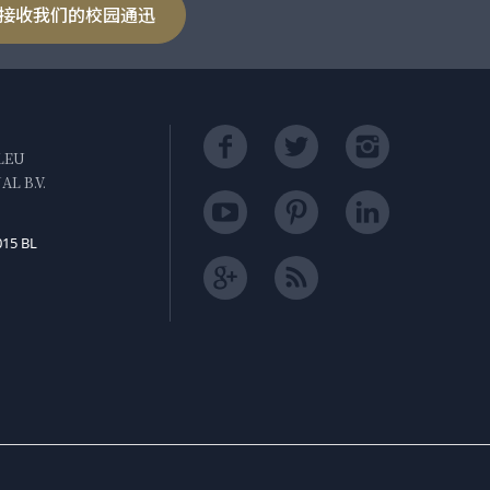
接收我们的校园通迅
LEU
L B.V.
015 BL