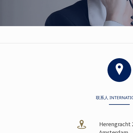
联系人 INTERNATI
Herengracht 
Amsterdam,