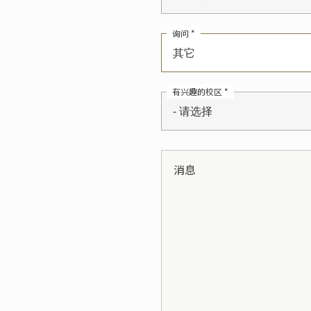
询问 *
其它
有兴趣的校区 *
- 请选择
消息