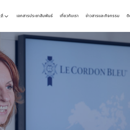
เอกสารประชาสัมพันธ์
เกี่ยวกับเรา
ข่าวสารและกิจกรรม
ติ
ี่