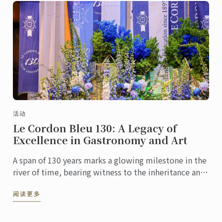
活动
Le Cordon Bleu 130: A Legacy of
Excellence in Gastronomy and Art
A span of 130 years marks a glowing milestone in the
river of time, bearing witness to the inheritance and
innovation of culinary culture. At this pivotal ...
阅读更多