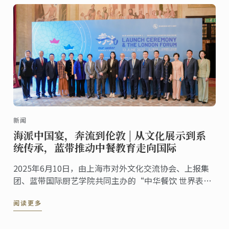
新闻
海派中国宴，奔流到伦敦 | 从文化展示到系
统传承，蓝带推动中餐教育走向国际
2025年6月10日，由上海市对外文化交流协会、上报集
团、蓝带国际厨艺学院共同主办的“中华餐饮 世界表达
——海派美食走进伦敦系列活动”第五站——伦敦站，于
阅读更多
蓝带伦敦概念餐厅The CORD by Le Cordon ...