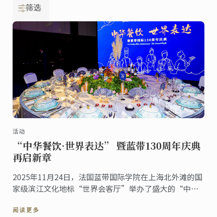
筛选
活动
“中华餐饮·世界表达” 暨蓝带130周年庆典
再启新章
2025年11月24日，法国蓝带国际学院在上海北外滩的国
家级滨江文化地标“世界会客厅”举办了盛大的“中华
餐饮·世界表达”暨蓝带130周年庆典活动。来自多个国
阅读更多
家的驻沪总领事、国际友人，以及来自艺术、文化等各