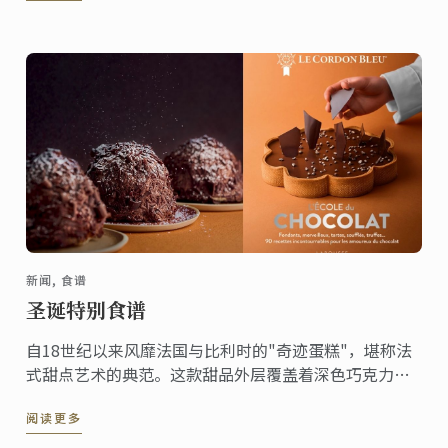
界的嘉宾齐聚一堂，共同见证这一具有历史意义的文化
交流盛事。
新闻, 食谱
圣诞特别食谱
自18世纪以来风靡法国与比利时的"奇迹蛋糕"，堪称法
式甜点艺术的典范。这款甜品外层覆盖着深色巧克力刨
花，轻盈中透着奢华，内里是松脆的达克瓦兹饼与巧克
阅读更多
力慕斯的精妙结合。