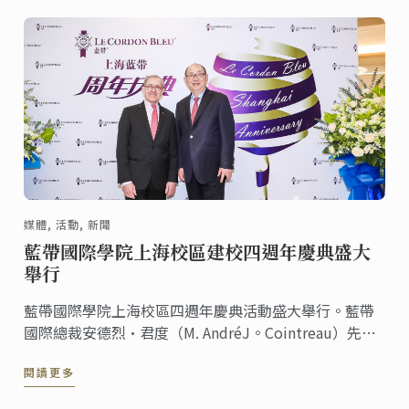
媒體, 活動, 新聞
藍帶國際學院上海校區建校四週年慶典盛大
舉行
藍帶國際學院上海校區四週年慶典活動盛大舉行。藍帶
國際總裁安德烈·君度（M. AndréJ。Cointreau）先生
和藍帶上海校區校長李小華先生出席此次活動。社會知
閱讀更多
名人士，藍帶合作夥伴，歷屆校友，以及多家媒體朋友
們也應邀參加，更有“神秘大咖”林依輪的加入，共慶