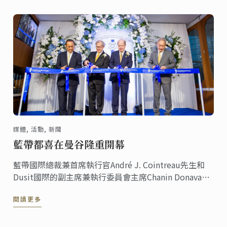
這一特別時刻。
媒體, 活動, 新聞
藍帶都喜在曼谷隆重開幕
藍帶國際總裁兼首席執行官André J. Cointreau先生和
Dusit國際的副主席兼執行委員會主席Chanin Donavanik
共同慶祝藍帶都喜廚藝學校的盛大開幕。新校舍佔地
閱讀更多
3000平方米，位於CentralWorld中心禪宗樓17至19樓。
它是該地區最現代化的廚藝學院。