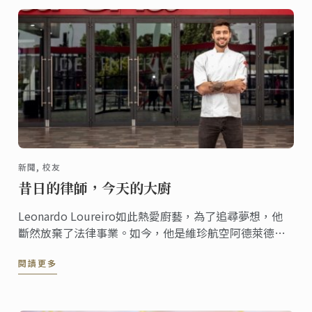
新聞, 校友
昔日的律師，今天的大廚
Leonardo Loureiro如此熱愛廚藝，為了追尋夢想，他
斷然放棄了法律事業。如今，他是維珍航空阿德萊德娛
樂中心的主廚。在完成了商業料理三級證書課程後，他
閱讀更多
為行業偶像Matt Moran、Jock Zonfrillo和Massimo
Bottura工作過。