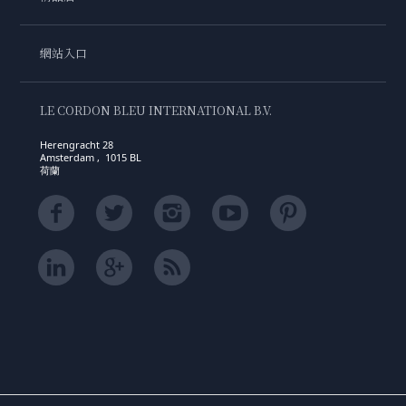
網站入口
LE CORDON BLEU INTERNATIONAL B.V.
Herengracht 28
Amsterdam , 1015 BL
荷蘭