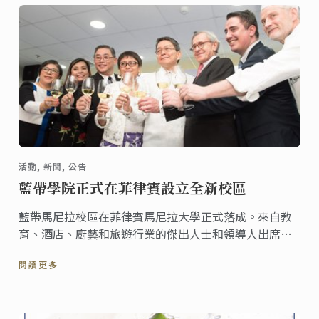
活動, 新聞, 公告
藍帶學院正式在菲律賓設立全新校區
藍帶馬尼拉校區在菲律賓馬尼拉大學正式落成。來自教
育、酒店、廚藝和旅遊行業的傑出人士和領導人出席了
開幕式。 Ateneo總裁Jose Ramon Villarin和藍帶總裁
閱讀更多
兼首席執行官Andre J. Cointreau主持了開幕儀式。