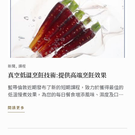
新聞, 課程
真空低溫烹飪技術:提供高端烹飪效果
藍帶倫敦近期發布了新的短期課程，致力於獲得最佳的
低溫慢煮效果，為您的每日餐食增添風味、濕度及口
感。採用低溫慢煮技術能夠用簡單的方法提升食物的風
閱讀更多
味及品質，且適用於蔬菜、土豆、牛肉、雞肉、魚及蛋
類，讓您獲得餐廳級別的烹飪水準。