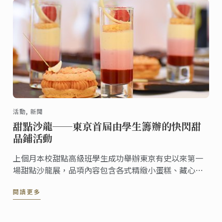
活動, 新聞
甜點沙龍──東京首屆由學生籌辦的快閃甜
品鋪活動
上個月本校甜點高級班學生成功舉辦東京有史以來第一
場甜點沙龍展，品項內容包含各式精緻小蛋糕、藏心巧
克力以及創意點心。本次以自助餐形式進行的活動完全
閱讀更多
由學生設計、籌辦。來賓可依據其個人喜好自由選擇試
吃各式現代及經典甜點。