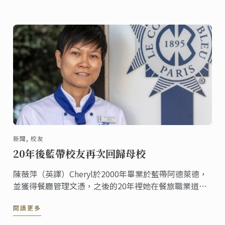
新聞, 校友
20年後藍帶校友再次回歸母校
陳薇萍（英譯）Cheryl於2000年畢業於藍帶阿德萊德，
並獲得餐廳管理文憑，之後的20年裡她在餐旅職業道路
上獲得頗豐的成就。 2019年，她又重拾自己熱愛的甜點
閱讀更多
事業，再次回到藍帶阿德萊德學習甜點證書課程。