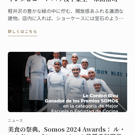
軽井沢の豊かな緑の中に佇む、開放感あふれる瀟洒な
建物。店内に入れば、ショーケースには宝石のように
美しいケーキや総菜、パンが並び、訪れる人の歓声を
詳しくはこちら
誘います。
ニュース
美食の祭典、Somos 2024 Awards： ル・