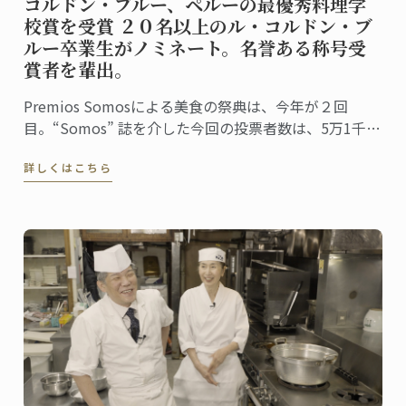
コルドン・ブルー、ペルーの最優秀料理学
校賞を受賞 ２０名以上のル・コルドン・ブ
ルー卒業生がノミネート。名誉ある称号受
賞者を輩出。
Premios Somosによる美食の祭典は、今年が２回
目。“Somos” 誌を介した今回の投票者数は、5万1千人
に上りました。同誌は、ペルーの最高シェフ、レスト
詳しくはこちら
ラン、および関連企業を称え４０部門における受賞
者・受賞団体を発表。授賞式は、バランコにあるペド
ロ・デ・オスマ博物館で行われました。