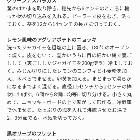
グリーンアスパラガス
茎のはかまを取り除き、穂先から6センチのところに輪
っか状の切り込みを入れる。ピーラーで皮をむき、洗っ
ておく。茎を12から14センチの長さに切っておく。
レモン風味のアグリアポテトのニョッキ
洗ったジャガイモを粗塩の上に置き、180°Cのオーブン
で焼く。皮をむいて、温かいうちに目の細かい網で裏ご
しして（裏ごししたジャガイモを200g使う）冷ましてお
く。みじん切りにしたレモンのコンフィと小麦粉を加
え、木べらでまぜる。卵黄を加える。まとまって滑らか
になるまでよく混ぜる。直径1.5センチから2センチの棒
状に伸ばす。6個から8個に均等に切り分ける。小さく丸
めて、ニョッキ・ボードの上で転がして形作る。冷蔵庫
で休ませる。たっぷりの塩を入れて沸騰させたお湯で
2、3分茹でる。水気を切っておく。
黒オリーブのフリット