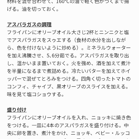
材料を混ぜ合わせて、160°Cの油で軽く色がつくまで揚
げる。油を切っておく。
アスパラガスの調理
フライパンにオリーブオイル大さじ2杯とニンニクと塩
でアスパラガスをスゥエする（食材の水分を出しなが
ら、色を付けないように炒める）。ミネラルウォーター
を加え沸騰させ、5､6分茹でる。アスパラガスを取り出
し、温かいまま置いておく。火を強め、酒を加えて煮汁
を半量になるまで煮詰める。冷たいバターを加えてホイ
ッパーで混ぜてとろみをつける。四角く切ったトマトの
コンフィ、チャイブ、黒オリーブのスライスを加える。
味を見て塩コショウする。
盛り付け
フライパンにオリーブオイルを入れ、ニョッキに焼き色
をつける。一皿に4本のアスパラガスを盛り付ける。中
央に卵を置き、煮汁をかけ、ニョッキ、ベビー・ルッコ