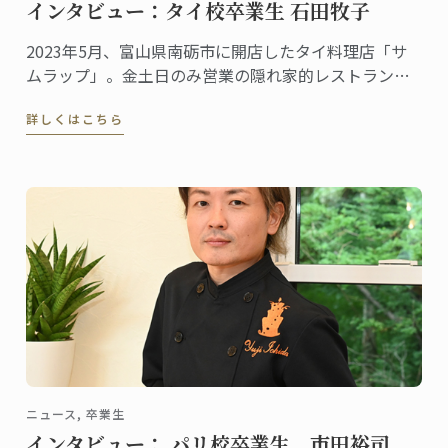
インタビュー：タイ校卒業生 石田牧子
2023年5月、富山県南砺市に開店したタイ料理店「サ
ムラップ」。金土日のみ営業の隠れ家的レストランに
も関わらず、本格的なタイ料理を提供する名店として
詳しくはこちら
既に評判、地元客はもちろん、遠くから足を延ばす人
やファンの予約が絶えません。
ニュース, 卒業生
インタビュー： パリ校卒業生 市田裕司