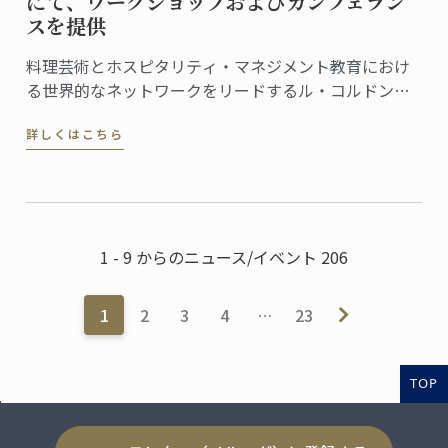
にて、ワークショップおよびカンフェラン
スを提供
料理芸術とホスピタリティ・マネジメント教育におけ
る世界的なネットワークをリードするル・コルドン・
ブルーは、この度、フランス文化財センター (Centre
詳しくはこちら
des Monuments Nationaux, CMN）より、パリのオテ
ル・ドゥ・ラ・マリン (Hôtel de la Marine) ...
1 - 9 からのニュース/イベント 206
1
2
3
4
…
23
TOP