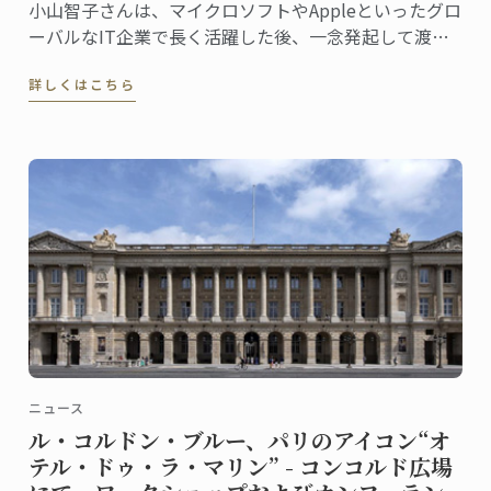
小山智子さんは、マイクロソフトやAppleといったグロ
ーバルなIT企業で長く活躍した後、一念発起して渡
仏。2023年にパリ校でパンディプロムを取得しまし
詳しくはこちら
た。
ニュース
ル・コルドン・ブルー、パリのアイコン“オ
テル・ドゥ・ラ・マリン” - コンコルド広場