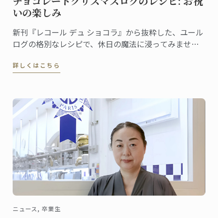
チョコレートクリスマスログのレシピ: お祝
いの楽しみ
新刊『レコール デュ ショコラ』から抜粋した、ユール
ログの格別なレシピで、休日の魔法に浸ってみません
か。伝統と創造性が融合した洗練されたデザートは、
詳しくはこちら
ゲストを喜ばせ、クリスマスのテーブルを盛り上げる
のに最適です
ニュース, 卒業生