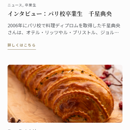
ニュース, 卒業生
インタビュー：パリ校卒業生 千星典央
2006年にパリ校で料理ディプロムを取得した千星典央
さんは、オテル・リッツやル・ブリストル、ジョルジ
ュサンクなどの錚々たる一流ホテルで腕を磨き、韓国
詳しくはこちら
の高級リゾート、ヘビチホテル＆リゾートのエグゼク
ティブ副料理長を経て、2023年3月に名門ル・ロイヤ
ル・モンソー ...