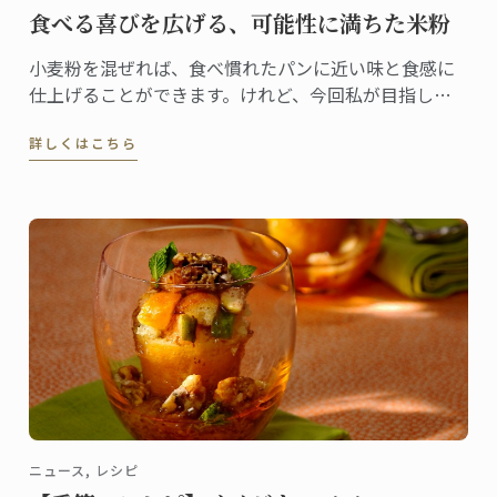
食べる喜びを広げる、可能性に満ちた米粉
小麦粉を混ぜれば、食べ慣れたパンに近い味と食感に
仕上げることができます。けれど、今回私が目指した
かったのは小麦制限で悲しい思いをしている子ども
詳しくはこちら
に“笑顔を届けるパン”。ですから、“米粉100％”にこだ
わりました
ニュース, レシピ