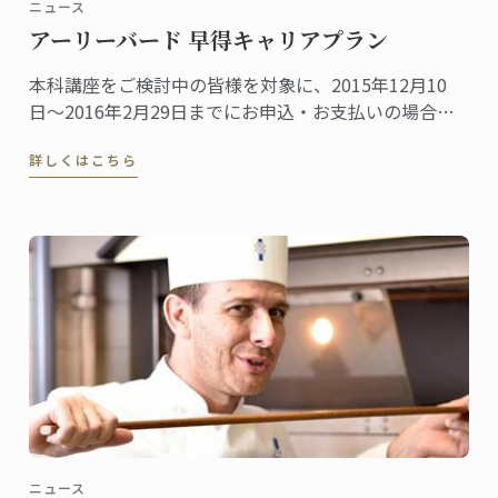
ニュース
アーリーバード 早得キャリアプラン
本科講座をご検討中の皆様を対象に、2015年12月10
日〜2016年2月29日までにお申込・お支払いの場合に
は、2016年3月に実施される受講料改定前の料金にて
詳しくはこちら
受付致します。
ニュース