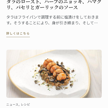
タラのロースト、ハーブのニョッキ、ハマグ
リ、パセリとガーリックのソース
タラはフライパンで調理する前に塩漬けをしておきま
す。そうすることにより、身が引き締まり、そして風
味を引き出すことができます。タラがメインであるこ
詳しくはこちら
の一皿は、ハーブのニョッキ、ハマグリとシーアスパ
ラガス、そして伝統的なソースを添えることによって
完成します。
ニュース, レシピ