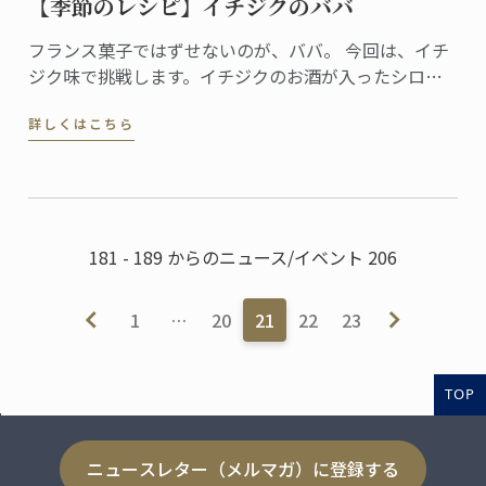
【季節のレシピ】イチジクのババ
フランス菓子ではずせないのが、ババ。 今回は、イチ
ジク味で挑戦します。イチジクのお酒が入ったシロッ
プに、アンバーな色合い。形はクラッシックをキープ
詳しくはこちら
しました。仕上げにはヴァニラ風味の滑らかなシャン
ティイー。秋色のオリジナルデザートです。
181 - 189 からのニュース/イベント 206
1
…
20
21
22
23
TOP
ニュースレター（メルマガ）に登録する