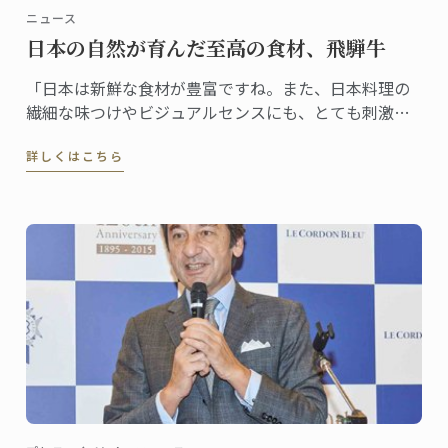
ニュース
日本の自然が育んだ至高の食材、飛騨牛
「日本は新鮮な食材が豊富ですね。また、日本料理の
繊細な味つけやビジュアルセンスにも、とても刺激を
受けています」そう楽しそうに話すシェフ。テーマに
詳しくはこちら
選んだのは、日本でほれ込んだいう飛騨牛。