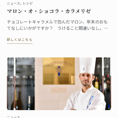
ニュース, レシピ
マロン・オ・ショコラ・カラメリゼ
チョコレートキャラメルで包んだマロン、年末のおも
てなしにいかがですか？ うけること間違いなし。作
り方はとっても簡単です。 このレシピは“Le Petit
詳しくはこちら
Larousse du Chocolat(Edition Collector)“の中でも紹
介されています。
ニュース