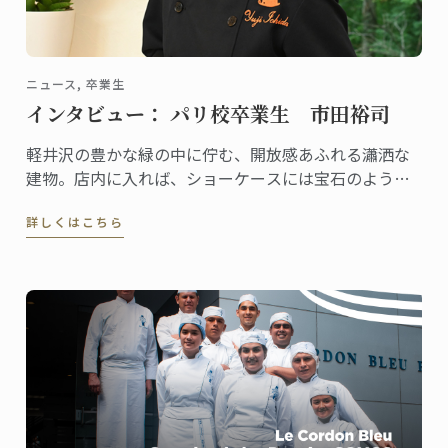
ニュース, 卒業生
インタビュー： パリ校卒業生 市田裕司
軽井沢の豊かな緑の中に佇む、開放感あふれる瀟洒な
建物。店内に入れば、ショーケースには宝石のように
美しいケーキや総菜、パンが並び、訪れる人の歓声を
詳しくはこちら
誘います。