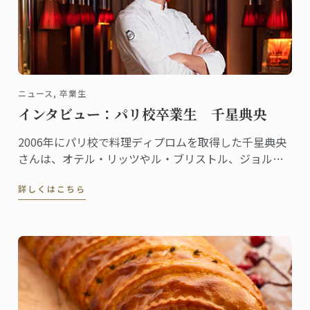
ニュース, 卒業生
インタビュー：パリ校卒業生 千星典央
2006年にパリ校で料理ディプロムを取得した千星典央
さんは、オテル・リッツやル・ブリストル、ジョルジ
ュサンクなどの錚々たる一流ホテルで腕を磨き、韓国
詳しくはこちら
の高級リゾート、ヘビチホテル＆リゾートのエグゼク
ティブ副料理長を経て、2023年3月に名門ル・ロイヤ
ル・モンソー ...