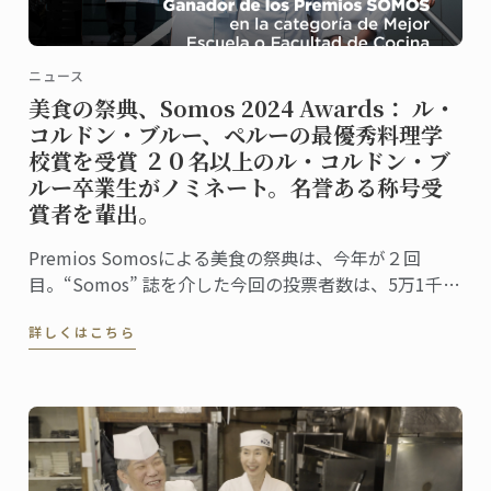
ニュース
美食の祭典、Somos 2024 Awards： ル・
コルドン・ブルー、ペルーの最優秀料理学
校賞を受賞 ２０名以上のル・コルドン・ブ
ルー卒業生がノミネート。名誉ある称号受
賞者を輩出。
Premios Somosによる美食の祭典は、今年が２回
目。“Somos” 誌を介した今回の投票者数は、5万1千人
に上りました。同誌は、ペルーの最高シェフ、レスト
詳しくはこちら
ラン、および関連企業を称え４０部門における受賞
者・受賞団体を発表。授賞式は、バランコにあるペド
ロ・デ・オスマ博物館で行われました。