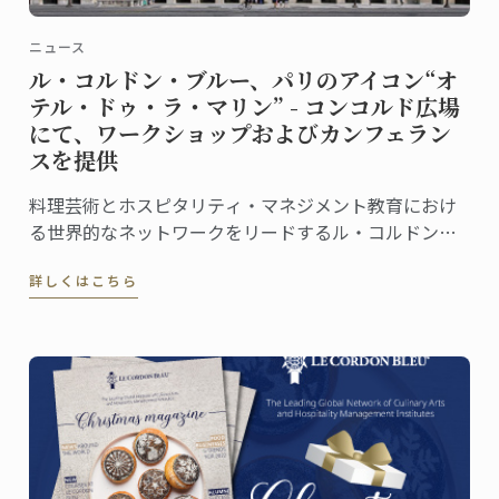
ニュース
ル・コルドン・ブルー、パリのアイコン“オ
テル・ドゥ・ラ・マリン” - コンコルド広場
にて、ワークショップおよびカンフェラン
スを提供
料理芸術とホスピタリティ・マネジメント教育におけ
る世界的なネットワークをリードするル・コルドン・
ブルーは、この度、フランス文化財センター (Centre
詳しくはこちら
des Monuments Nationaux, CMN）より、パリのオテ
ル・ドゥ・ラ・マリン (Hôtel de la Marine) ...