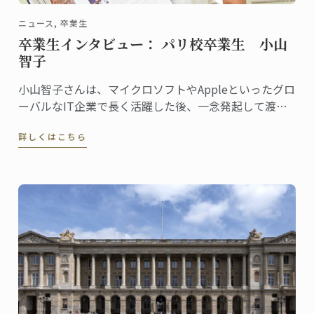
ニュース, 卒業生
卒業生インタビュー： パリ校卒業生 小山
智子
小山智子さんは、マイクロソフトやAppleといったグロ
ーバルなIT企業で長く活躍した後、一念発起して渡
仏。2023年にパリ校でパンディプロムを取得しまし
詳しくはこちら
た。