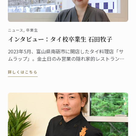
ニュース, 卒業生
インタビュー：タイ校卒業生 石田牧子
2023年5月、富山県南砺市に開店したタイ料理店「サ
ムラップ」。金土日のみ営業の隠れ家的レストランに
も関わらず、本格的なタイ料理を提供する名店として
詳しくはこちら
既に評判、地元客はもちろん、遠くから足を延ばす人
やファンの予約が絶えません。