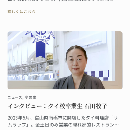
か。伝統と創造性が融合した洗練されたデザートは、
詳しくはこちら
ゲストを喜ばせ、クリスマスのテーブルを盛り上げる
のに最適です
ニュース, 卒業生
インタビュー：タイ校卒業生 石田牧子
2023年5月、富山県南砺市に開店したタイ料理店「サ
ムラップ」。金土日のみ営業の隠れ家的レストランに