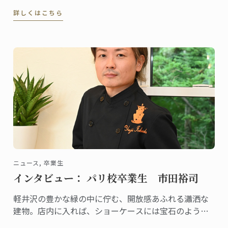
も関わらず、本格的なタイ料理を提供する名店として
詳しくはこちら
既に評判、地元客はもちろん、遠くから足を延ばす人
やファンの予約が絶えません。
ニュース, 卒業生
インタビュー： パリ校卒業生 市田裕司
軽井沢の豊かな緑の中に佇む、開放感あふれる瀟洒な
建物。店内に入れば、ショーケースには宝石のように
美しいケーキや総菜、パンが並び、訪れる人の歓声を