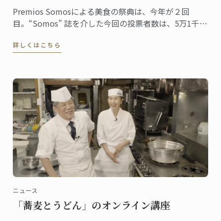
Premios Somosによる美食の祭典は、今年が２回
目。“Somos” 誌を介した今回の投票者数は、5万1千人
に上りました。同誌は、ペルーの最高シェフ、レスト
詳しくはこちら
ラン、および関連企業を称え４０部門における受賞
者・受賞団体を発表。授賞式は、バランコにあるペド
ロ・デ・オスマ博物館で行われました。
ニュース
「蕎麦とうどん」のオンライン講座