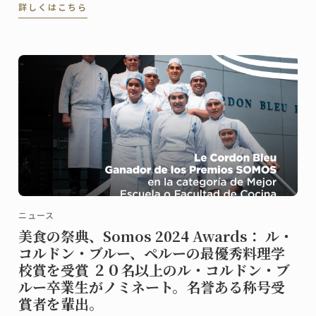
詳しくはこちら
誘います。
ニュース
美食の祭典、Somos 2024 Awards： ル・
コルドン・ブルー、ペルーの最優秀料理学
校賞を受賞 ２０名以上のル・コルドン・ブ
ルー卒業生がノミネート。名誉ある称号受
賞者を輩出。