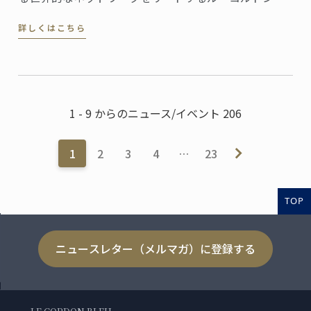
ブルーは、この度、フランス文化財センター (Centre
詳しくはこちら
des Monuments Nationaux, CMN）より、パリのオテ
ル・ドゥ・ラ・マリン (Hôtel de la Marine) ...
1 - 9 からのニュース/イベント 206
1
2
3
4
…
23
TOP
ニュースレター（メルマガ）に登録する