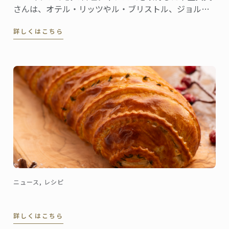
さんは、オテル・リッツやル・ブリストル、ジョルジ
ュサンクなどの錚々たる一流ホテルで腕を磨き、韓国
詳しくはこちら
の高級リゾート、ヘビチホテル＆リゾートのエグゼク
ティブ副料理長を経て、2023年3月に名門ル・ロイヤ
ル・モンソー ...
ニュース, レシピ
詳しくはこちら