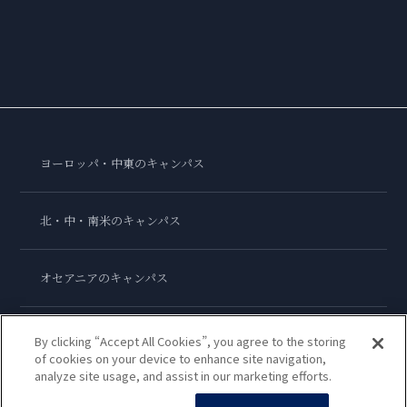
ヨーロッパ・中東のキャンパス
北・中・南米のキャンパス
オセアニアのキャンパス
アジアのキャンパス
By clicking “Accept All Cookies”, you agree to the storing
of cookies on your device to enhance site navigation,
analyze site usage, and assist in our marketing efforts.
ル・コルドン・ブルー・インターナショナル