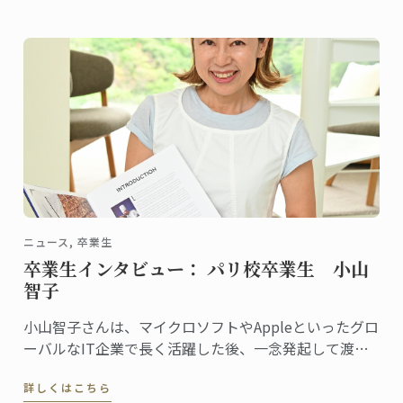
ニュース, 卒業生
卒業生インタビュー： パリ校卒業生 小山
智子
小山智子さんは、マイクロソフトやAppleといったグロ
ーバルなIT企業で長く活躍した後、一念発起して渡
仏。2023年にパリ校でパンディプロムを取得しまし
詳しくはこちら
た。