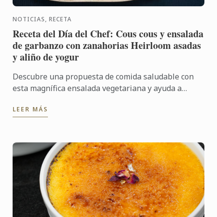
NOTICIAS, RECETA
Receta del Día del Chef: Cous cous y ensalada
de garbanzo con zanahorias Heirloom asadas
y aliño de yogur
Descubre una propuesta de comida saludable con
esta magnífica ensalada vegetariana y ayuda a
poner en valor opciones nutritivas y sostenibles, a
LEER MÁS
través de una ...