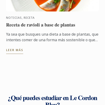
NOTICIAS, RECETA
Receta de ravioli a base de plantas
Ya sea que busques una dieta a base de plantas, que
intentes comer de una forma más sostenible o que
quieras probar algo nuevo, hay un mundo de
LEER MÁS
sabores que ...
¿Qué puedes estudiar en Le Cordon
Bleu?