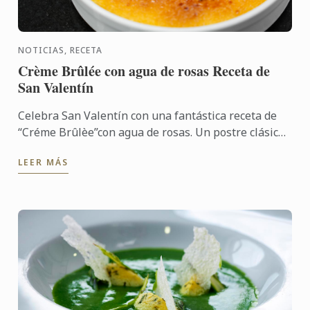
NOTICIAS, RECETA
Crème Brûlée con agua de rosas Receta de
San Valentín
Celebra San Valentín con una fantástica receta de
“Créme Brûlèe”con agua de rosas. Un postre clásico
que puedes preparar con antelación y sorprender a
LEER MÁS
tu pareja ...