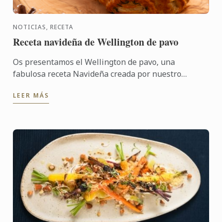
NOTICIAS, RECETA
Receta navideña de Wellington de pavo
Os presentamos el Wellington de pavo, una
fabulosa receta Navideña creada por nuestro
restaurante londinense Cord by Le Cordon Bleu por
LEER MÁS
el Chef Karl O´Dell. ...