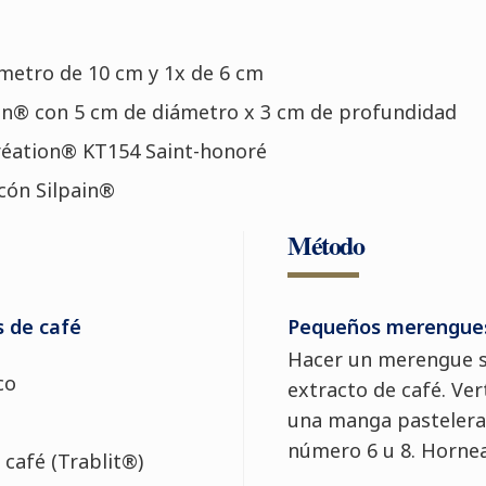
ámetro de 10 cm y 1x de 6 cm
an® con 5 cm de diámetro x 3 cm de profundidad
réation® KT154 Saint-honoré
icón Silpain®
Método
 de café
Pequeños merengue
Hacer un merengue su
co
extracto de café. Ve
una manga pastelera 
número 6 u 8. Hornea
 café (Trablit®)