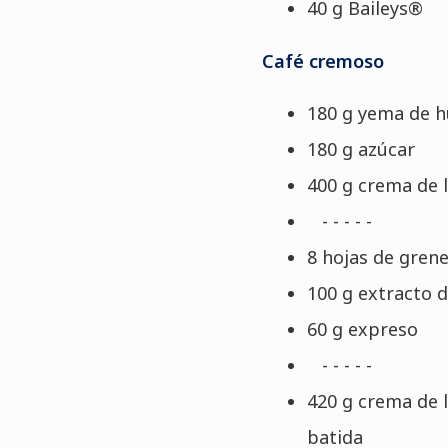
40 g Baileys®
Café cremoso
180 g yema de 
180 g azúcar
400 g
crema de 
- - - - -
8 hojas de grene
100 g extracto d
60 g expreso
- - - - -
420 g crema de 
batida