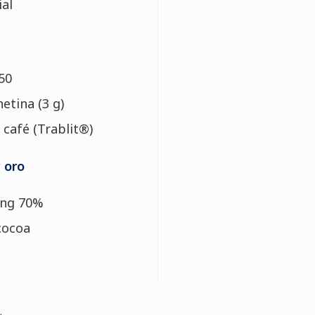
ial
50
etina (3 g)
 café (Trablit®)
 oro
ong 70%
cocoa