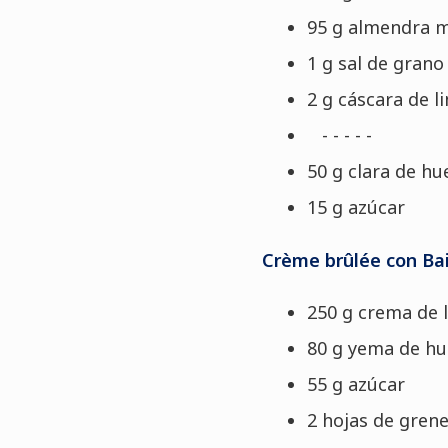
95 g almendra m
1 g sal de grano 
2 g cáscara de l
- - - - -
50 g clara de hu
15 g azúcar
Crème brûlée con Ba
250 g crema de 
80 g yema de h
55 g azúcar
2 hojas de grene