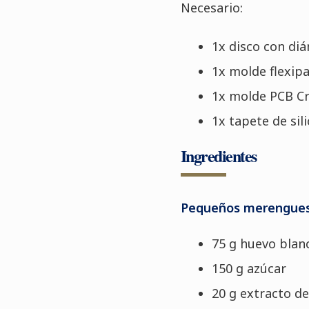
Necesario:
1x disco con di
1x molde flexip
1x molde PCB C
1x tapete de sil
Ingredientes
Pequeños merengues
75 g huevo blan
150 g azúcar
20 g extracto de