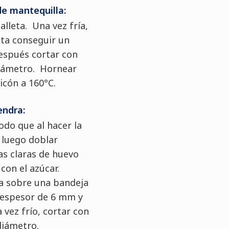
de mantequilla:
alleta. Una vez fría,
ta conseguir un
espués cortar con
diámetro. Hornear
licón a 160°C.
endra:
odo que al hacer la
 luego doblar
s claras de huevo
con el azúcar.
a sobre una bandeja
 espesor de 6 mm y
vez frío, cortar con
diámetro.