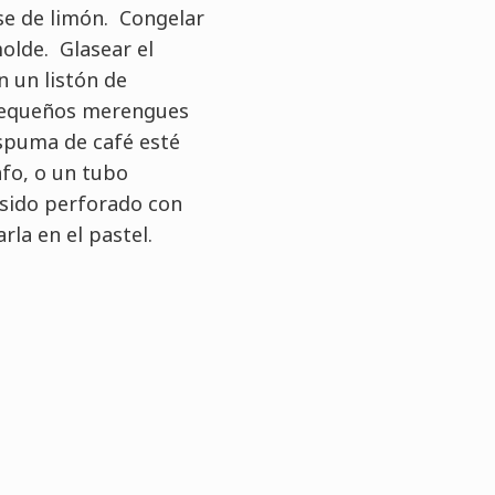
se de limón. Congelar
olde. Glasear el
n un listón de
 pequeños merengues
spuma de café esté
afo, o un tubo
sido perforado con
rla en el pastel.