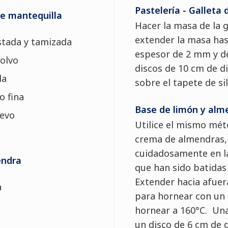
Pastelería - Galleta 
de mantequilla
Hacer la masa de la g
extender la masa has
stada y tamizada
espesor de 2 mm y d
polvo
discos de 10 cm de 
la
sobre el tapete de si
o fina
Base de limón y alm
uevo
Utilice el mismo mét
crema de almendras,
cuidadosamente en la
endra
que han sido batidas 
Extender hacia afuer
a
para hornear con un
hornear a 160°C. Una 
un disco de 6 cm de 