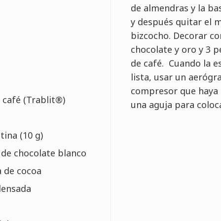
de almendras y la ba
y después quitar el m
bizcocho. Decorar co
chocolate y oro y 3
de café. Cuando la e
lista, usar un aerógr
compresor que haya 
 café (Trablit®)
una aguja para coloca
tina (10 g)
 de chocolate blanco
a de cocoa
densada