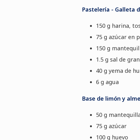
Pastelería - Galleta 
150 g harina, to
75 g azúcar en 
150 g mantequil
1.5 g sal de gran
40 g yema de h
6 g agua
Base de limón y alm
50 g mantequill
75 g azúcar
100 g huevo