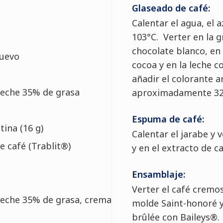
Glaseado de café:
Calentar el agua, el a
103°C. Verter en la g
chocolate blanco, en
huevo
cocoa y en la leche 
añadir el colorante art
leche 35% de grasa
aproximadamente 32
Espuma de café:
tina (16 g)
Calentar el jarabe y 
e café (Trablit®)
y en el extracto de ca
Ensamblaje:
Verter el café cremos
leche 35% de grasa, crema
molde Saint-honoré y
brûlée con Baileys®.