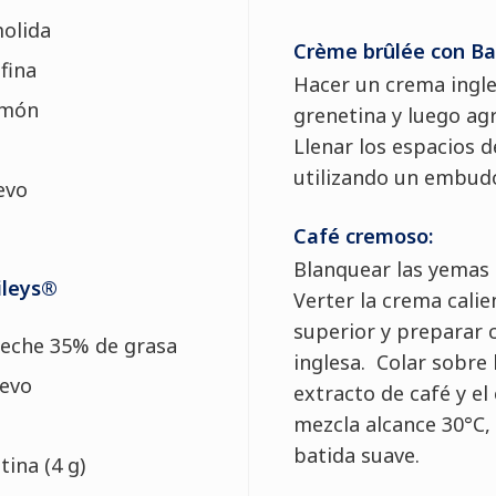
olida
Crème brûlée con Ba
fina
Hacer un crema ingles
imón
grenetina y luego ag
Llenar los espacios 
utilizando un embudo
evo
Café cremoso:
Blanquear las yemas 
ileys®
Verter la crema calie
superior y preparar
leche 35% de grasa
inglesa. Colar sobre 
uevo
extracto de café y e
mezcla alcance 30°C,
batida suave.
tina (4 g)