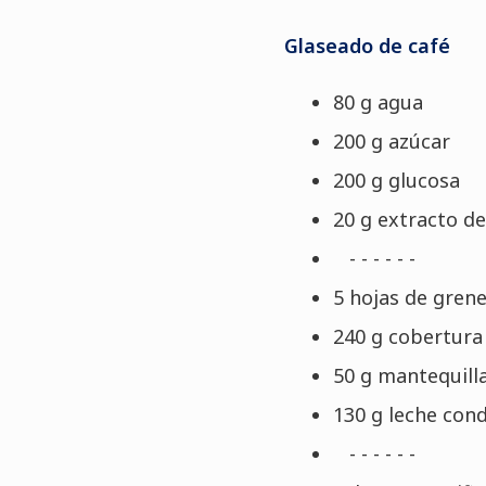
Glaseado de café
80 g agua
200 g azúcar
200 g glucosa
20 g extracto de
- - - - - -
5 hojas de grene
240 g cobertura
50 g mantequill
130 g leche con
- - - - - -