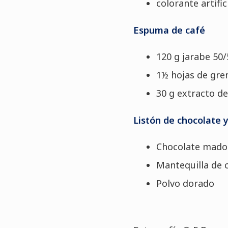
colorante artific
Espuma de café
120 g jarabe 50/
1½ hojas de gren
30 g extracto de
Listón de chocolate y
Chocolate mad
Mantequilla de 
Polvo dorado