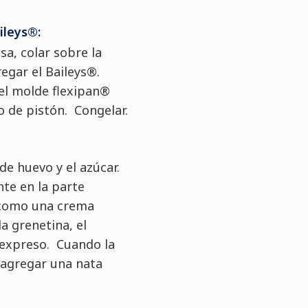
ileys®:
a, colar sobre la
regar el Baileys®.
del molde flexipan®
 de pistón. Congelar.
de huevo y el azúcar.
nte en la parte
 como una crema
la grenetina, el
l expreso. Cuando la
 agregar una nata