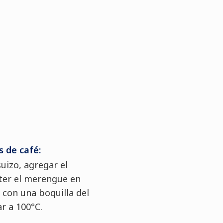
s de café:
izo, agregar el
rter el merengue en
con una boquilla del
r a 100°C.