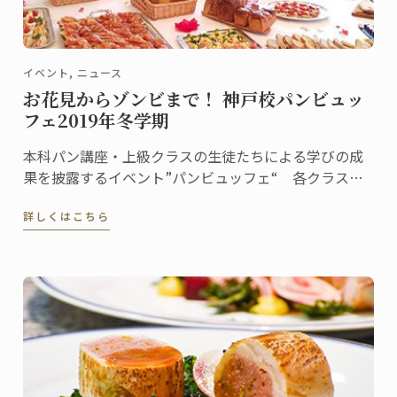
イベント, ニュース
お花見からゾンビまで！ 神戸校パンビュッ
フェ2019年冬学期
本科パン講座・上級クラスの生徒たちによる学びの成
果を披露するイベント”パンビュッフェ“ 各クラスで
テーマを決め、ピエスや一口サイズのパンをプレゼン
詳しくはこちら
テーション。