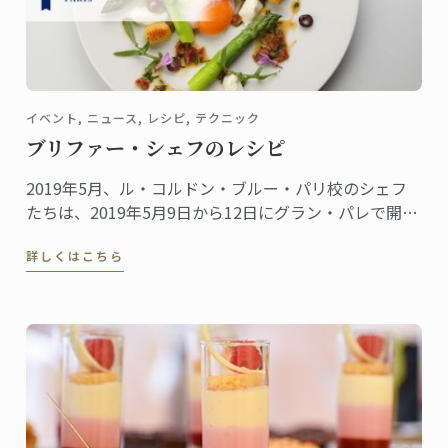
イベント, ニュース, レシピ, テクニック
ブリファー・シェフのレシピ
2019年5月、ル・コルドン・ブルー・パリ校のシェフ
たちは、2019年5月9日から12日にグラン・パレで開催
されたTaste of Paris 2019の舞台で次々とその腕前を披
詳しくはこちら
露しました。ブリファー・シェフは、ローラン・ペリ
エ・シアターでのグルメ・デモンストレーションのホ
ストを務めました。