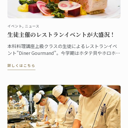
イベント, ニュース
生徒主催のレストランイベントが大盛況！
本科料理講座上級クラスの生徒によるレストランイベ
ント”Diner Gourmand”。今学期はホタテ貝やホロホロ
鳥、柚子のミルフォイユなどで構成されたメニューが
詳しくはこちら
提供されました。