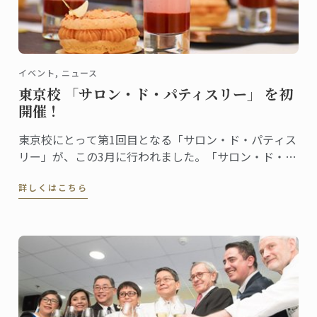
イベント, ニュース
東京校 「サロン・ド・パティスリー」 を初
開催！
東京校にとって第1回目となる「サロン・ド・パティス
リー」が、この3月に行われました。「サロン・ド・パ
ティスリー」は、菓子上級クラスの生徒たちによるイ
詳しくはこちら
ベント。日本校では今年から本科菓子講座がリニュー
アルし、日本独自の食材を使った製菓や和菓子を学ぶ
授業が組み込まれるなど講座内容が一層充実しまし
た。