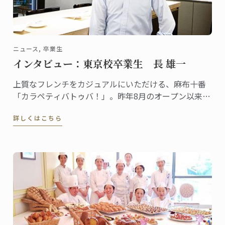
ニュース, 卒業生
インタビュー：東京校卒業生 長 雄一
上質なフレンチをカジュアルにいただける、麻布十番
「カラペティバトゥバ！」。昨年8月のオープン以来、
既に人気のイタリアン、恵比寿「アルトロ！」。グル
詳しくはこちら
メな人々の間でも評価の高い、この2店舗のオーナーが
2007年に東京校で料理ディプロムを取得した、長 雄一
さんです。