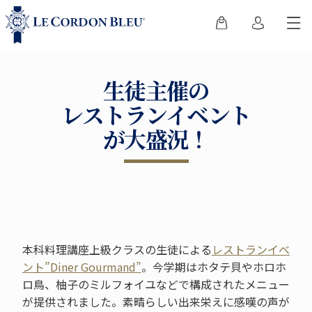
生徒主催の
レストランイベント
が大盛況！
本科料理講座上級クラスの生徒による
レストランイベ
ント”Diner Gourmand”
。今学期はホタテ貝やホロホ
ロ鳥、柚子のミルフォイユなどで構成されたメニュー
が提供されました。素晴らしい出来栄えに感嘆の声が