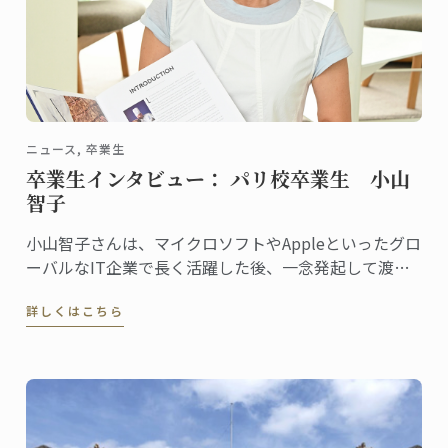
ニュース, 卒業生
卒業生インタビュー： パリ校卒業生 小山
智子
小山智子さんは、マイクロソフトやAppleといったグロ
ーバルなIT企業で長く活躍した後、一念発起して渡
仏。2023年にパリ校でパンディプロムを取得しまし
詳しくはこちら
た。