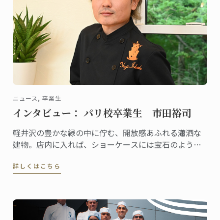
ニュース, 卒業生
インタビュー： パリ校卒業生 市田裕司
軽井沢の豊かな緑の中に佇む、開放感あふれる瀟洒な
建物。店内に入れば、ショーケースには宝石のように
美しいケーキや総菜、パンが並び、訪れる人の歓声を
詳しくはこちら
誘います。