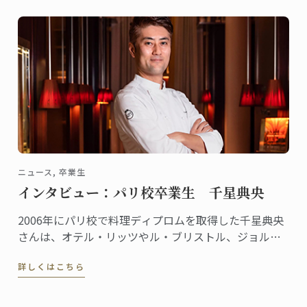
ニュース, 卒業生
インタビュー：パリ校卒業生 千星典央
2006年にパリ校で料理ディプロムを取得した千星典央
さんは、オテル・リッツやル・ブリストル、ジョルジ
ュサンクなどの錚々たる一流ホテルで腕を磨き、韓国
詳しくはこちら
の高級リゾート、ヘビチホテル＆リゾートのエグゼク
ティブ副料理長を経て、2023年3月に名門ル・ロイヤ
ル・モンソー ...