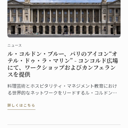
ニュース
ル・コルドン・ブルー、パリのアイコン“オ
テル・ドゥ・ラ・マリン” - コンコルド広場
にて、ワークショップおよびカンフェラン
スを提供
料理芸術とホスピタリティ・マネジメント教育におけ
る世界的なネットワークをリードするル・コルドン・
ブルーは、この度、フランス文化財センター (Centre
詳しくはこちら
des Monuments Nationaux, CMN）より、パリのオテ
ル・ドゥ・ラ・マリン (Hôtel de la Marine) ...