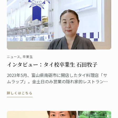
ニュース, 卒業生
インタビュー：タイ校卒業生 石田牧子
2023年5月、富山県南砺市に開店したタイ料理店「サ
ムラップ」。金土日のみ営業の隠れ家的レストランに
も関わらず、本格的なタイ料理を提供する名店として
詳しくはこちら
既に評判、地元客はもちろん、遠くから足を延ばす人
やファンの予約が絶えません。