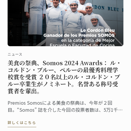
ニュース
美食の祭典、Somos 2024 Awards： ル・
コルドン・ブルー、ペルーの最優秀料理学
校賞を受賞 ２０名以上のル・コルドン・ブ
ルー卒業生がノミネート。名誉ある称号受
賞者を輩出。
Premios Somosによる美食の祭典は、今年が２回
目。“Somos” 誌を介した今回の投票者数は、5万1千人
に上りました。同誌は、ペルーの最高シェフ、レスト
詳しくはこちら
ラン、および関連企業を称え４０部門における受賞
者・受賞団体を発表。授賞式は、バランコにあるペド