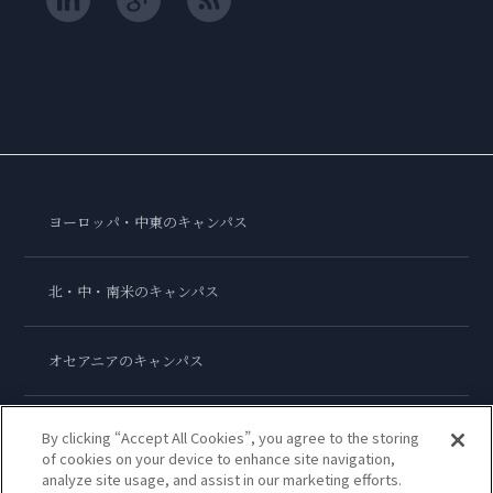
ヨーロッパ・中東のキャンパス
北・中・南米のキャンパス
オセアニアのキャンパス
アジアのキャンパス
By clicking “Accept All Cookies”, you agree to the storing
of cookies on your device to enhance site navigation,
analyze site usage, and assist in our marketing efforts.