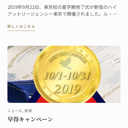
2019年9月22日、東京校の夏学期修了式が新宿のハイ
アットリージェンシー東京で開催されました。ル・コ
ルドン・ブルーの卒業生であり、世界的に有名なシェ
詳しくはこちら
フのガストン・アクリオ氏からいただいたお祝いのス
ピーチは心に残る場面の一つとなりました。
ニュース, 告知
早得キャンペーン