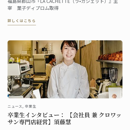
福島県郡山市『LA CACHETTE（ラ•カシェット）』主
宰 菓子ディプロム取得
詳しくはこちら
ニュース, 卒業生
卒業生インタビュー： 【会社員 兼 クロワッ
サン専門店経営】須藤慧