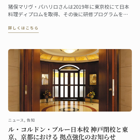
猪俣マリヴ・パハリロさんは2019年に東京校にて日本
料理ディプロムを取得、その後に研修プログラムを利
用して「分とく山 本店」で現場研修を行いました。こ
詳しくはこちら
の研修を通して学んだこと、感じたことをマリヴさん
に聞きました。
ニュース, 告知
ル・コルドン・ブルー日本校 神戸閉校と東
京、京都における 拠点強化のお知らせ