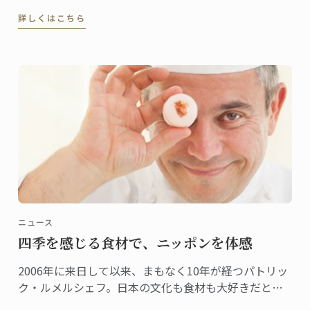
た。ステファン・レナシェフがこの食材と出合ったの
詳しくはこちら
は7年前。「日本人なら誰もが親しむ味ですから、これ
から日本で料理をしていくなら、味噌を使わない手は
ないだろう、すぐにそう思いました」」
ニュース
四季を感じる食材で、ニッポンを体感
2006年に来日して以来、まもなく10年が経つパトリッ
ク・ルメルシェフ。日本の文化も食材も大好きだとい
うシェフが日本を感じる食材として、今回選んだの