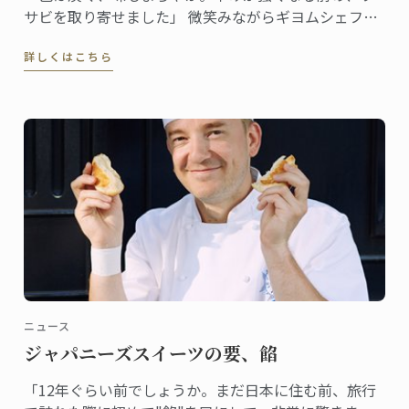
サビを取り寄せました」 微笑みながらギヨムシェフが
取り出したのはワサビ。直径約5cm、長さで20cmはあ
詳しくはこちら
る立派なサイズだ。
ニュース
ジャパニーズスイーツの要、餡
「12年ぐらい前でしょうか。まだ日本に住む前、旅行