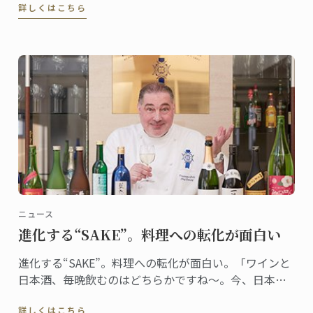
詳しくはこちら
は“桜”。日本でも、とてもシーズナルな食材である。
ニュース
進化する“SAKE”。料理への転化が面白い
進化する“SAKE”。料理への転化が面白い。「ワインと
日本酒、毎晩飲むのはどちらかですね～。今、日本酒
がとっても面白いです」ワイングラスで香りを楽しみ
詳しくはこちら
ながら、嬉しそうにそう教えてくれたのは、日本校マ