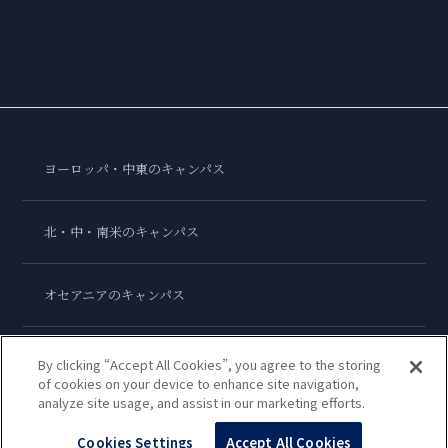
ヨーロッパ・中東のキャンパス
北・中・南米のキャンパス
オセアニアのキャンパス
アジアのキャンパス
By clicking “Accept All Cookies”, you agree to the storing
of cookies on your device to enhance site navigation,
analyze site usage, and assist in our marketing efforts.
ル・コルドン・ブルー・インターナショナル
Cookies Settings
Accept All Cookies