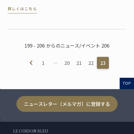
イフルーツたっぷりのスペキュロスとヴァニラアイス
詳しくはこちら
クリームを添えれば、お祭り気分を盛り上げる簡単デ
ザートの出来上がりです。
199 - 206 からのニュース/イベント 206
1
…
20
21
22
23
TOP
ニュースレター（メルマガ）に登録する
LE CORDON BLEU