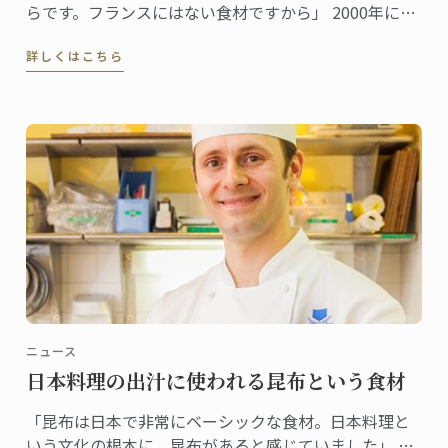
らです。フランスにはない食材ですから」 2000年に来
日し、日本での生活も15年目を迎えたドミニクシェ
詳しくはこちら
フ。しそとは日本食を通じて出合ったという。 「珍し
くもあり、初めて味わった時からとても好感の持てる
香りでした。」
ニュース
日本料理の出汁に使われる昆布という食材
「昆布は日本で非常にベーシックな食材。日本料理と
いう文化の根本に、昆布があると感じていました」 昆