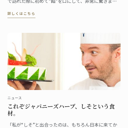
で訪れた際に初めて"餡"を口にして、非常に驚きまし
た。フランスでは豆を砂糖で甘く煮るということはま
詳しくはこちら
ずしませんから。食感も不思議でした」
ニュース
これぞジャパニーズハーブ、しそという食
材。
「私が“しそ”と出合ったのは、もちろん日本に来てか