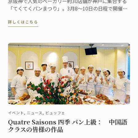
京阪神で人気のベーカリー約30店舗が神戸に集合する
「てくてくパンまつり」。3月8～10日の日程で開催さ
れ、今回は第5回目。関西のパン好きが楽しみにするイ
詳しくはこちら
ベントとしてすっかり定着しました。ル･コルドン･ブ
ルー神戸校は、最終日の10日（日）にこの「第5回 て
くてくパンまつり」に出店します。
イベント, ニュース, ビュッフェ
Quatre Saisons 四季 パン上級： 中国語
クラスの皆様の作品