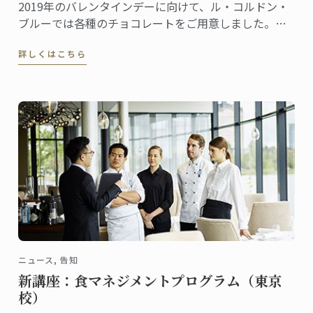
2019年のバレンタインデーに向けて、ル・コルドン・
ブルーでは各種のチョコレートをご用意しました。こ
れから全国の百貨店催事場などで販促イベントが行わ
詳しくはこちら
れ、東京校と神戸校のシェフ講師たちも応援に駆けつ
けます。
ニュース, 告知
新講座：食マネジメントプログラム（東京
校）