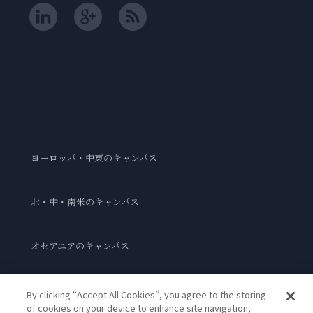
ヨーロッパ・中東のキャンパス
北・中・南米のキャンパス
オセアニアのキャンパス
アジアのキャンパス
By clicking “Accept All Cookies”, you agree to the storing
of cookies on your device to enhance site navigation,