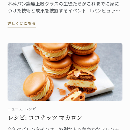
本科パン講座上級クラスの生徒たちがこれまでに身に
つけた技術と成果を披露するイベント 「パンビュッフ
ェ」。 各クラスでテーマを決め、作ったピエスや一口
詳しくはこちら
サイズのパンをプレゼンテーション。
ニュース, レシピ
レシピ: ココナッツ マカロン
今年のバレンタインは、特別な人へ華やかなフレンチ