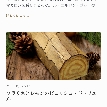
マカロンを贈りませんか。 ル・コルドン・ブルーの書
籍『Pastry School』（Larousse社刊）から、ココナッ
詳しくはこちら
ツ マカロンのレシピをご紹介しましょう。
ニュース, レシピ
プラリネとレモンのビュッシュ・ド・ノエ
ル