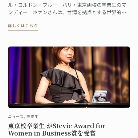
ル・コルドン・ブルー パリ・東京両校の卒業生のマ
ンディー ホァンさんは、台湾を拠点とする世界的に
有名なグルメグラノーラブランドChoiceを創設、会長
詳しくはこちら
であります。
ニュース, 卒業生
東京校卒業生 がStevie Award for
Women in Business賞を受賞