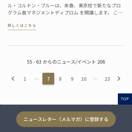
ル・コルドン・ブルーは、来春、東京校で新たなプロ
グラム食マネジメントディプロム を開講します。 この
新プログラムでは、本校のディプロマを習得した生徒
詳しくはこちら
が、レストラン、製菓店、フードビジネスなどを開業
し経営していくために必要なスキルを身につけること
を目的としています。
55 - 63 からのニュース/イベント 206
1
…
7
8
9
10
…
23
TOP
ニュースレター（メルマガ）に登録する