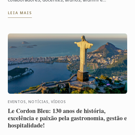
convidados especiais para vivenciar uma noite que
LEIA MAIS
simboliza nossa ...
EVENTOS, NOTÍCIAS, VÍDEOS
Le Cordon Bleu: 130 anos de história,
excelência e paixão pela gastronomia, gestão e
hospitalidade!