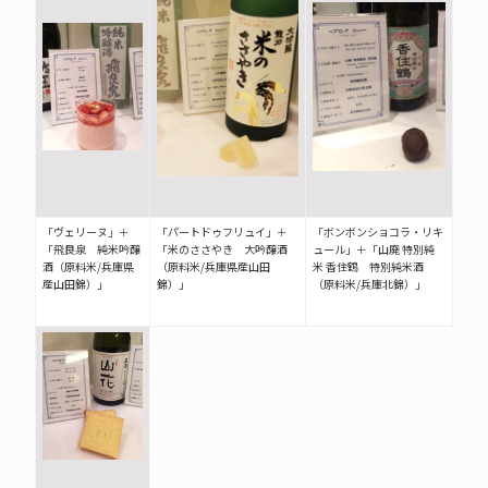
「ヴェリーヌ」＋
「パートドゥフリュイ」＋
「ボンボンショコラ・リキ
「飛良泉 純米吟醸
「米のささやき 大吟醸酒
ュール」＋「山廃 特別純
酒（原料米/兵庫県
（原料米/兵庫県産山田
米 香住鶴 特別純米酒
産山田錦）」
錦）」
（原料米/兵庫北錦）」