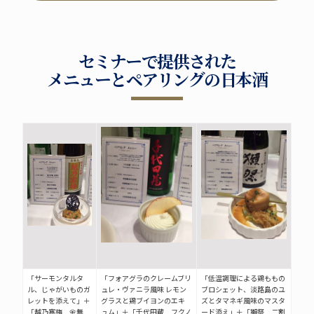
セミナーで提供された
メニューとペアリングの日本酒
「サーモンタルタ
「フォアグラのクレームブリ
「低温調理による鶏ももの
ル、じゃがいものガ
ュレ・ヴァニラ風味 レモン
ブロシェット、淡路島のユ
レットを添えて」＋
グラスと鶏ブイヨンのエキ
ズとタマネギ風味のマスタ
「越乃寒梅 金無
ュム」＋「千代田蔵 フクノ
ード添え」＋「獺祭 二割