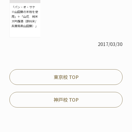
「パン・オ・サケ
※山田錦の米粉を使
用」＋「山花 純米
大吟醸酒（原料米/
兵庫県産山田錦）」
2017/03/30
東京校 TOP
神戸校 TOP