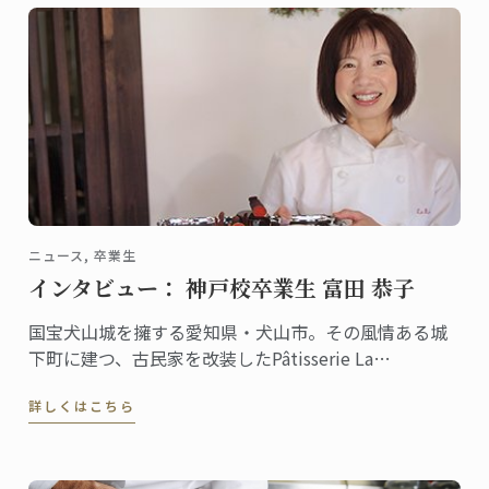
ニュース, 卒業生
インタビュー： 神戸校卒業生 富田 恭子
国宝犬山城を擁する愛知県・犬山市。その風情ある城
下町に建つ、古民家を改装したPâtisserie La
Mieux（パティスリー・ラ・ミゥ）は、週１日だけの
詳しくはこちら
営業にもかかわらず常連客に加えて県外からもファン
が訪れる評判のお店。