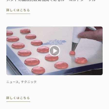
は、ロンドン大学バークベックと提携し、食産業マネ
詳しくはこちら
ジメントにおける経営管理学の学士課程を新設するこ
とを発表した。
ニュース, テクニック
詳しくはこちら