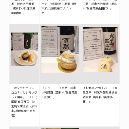
垢 純米大吟醸酒
ハナ 特別純米生原酒（原
三分 純米大吟醸酒（原料
（原料米/兵庫県産
料米/兵庫県産フクノハ
米/兵庫県産山田錦）」
山田錦）」
ナ）」
「ホタテのポワレ
「シュー」＋「百黙 純米
「お酒のマカロン」＋「大
ココナツとレモング
大吟醸酒（原料米/兵庫県産
黒正宗 純米吟醸無濾過生
ラス風味」＋「千代
山田錦）」
酒原酒（原料米/兵庫夢
田蔵 五百万石 特
錦）」
別純米生原酒（原料
米/兵庫県産五百万
石）」