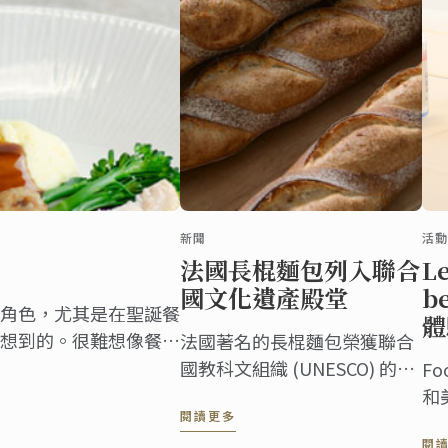
新聞
活動
法國長棍麵包列入聯合
L
國文化遺產殿堂
b
角色，尤其是在聖誕餐
體
想到的。很難想像餐桌
法國著名的長棍麵包榮獲聯合
，他們應該像其他菜餚
國教科文組織 (UNESCO) 的文
Fo
平衡的完美配角。 在
化遺產地位。法國長棍麵包具
和
閱讀更多
料指南，幫助您完成節
外皮硬、中間軟的特色，是法
和
閱