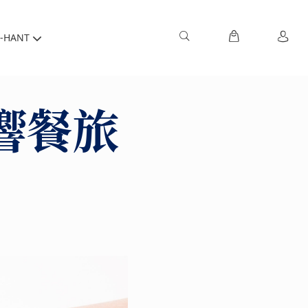
-HANT
響餐旅