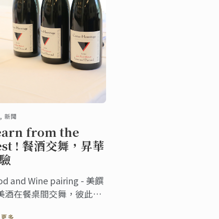
, 新聞
earn from the
est ! 餐酒交舞，昇華
驗
od and Wine pairing - 美饌
美酒在餐桌間交舞，彼此應
， 讓盤中昇華轉化，絕對是
讀更多