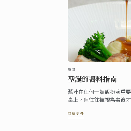
新聞
聖誕節醬料指南
醬汁在任何一頓飯扮演重要
桌上，但往往被視為事後才
上沒有幾道醬汁的節日盛宴
閱讀更多
一樣受到重視，達到餐桌上
這裡，我們為您提供聖誕醬
日餐桌。