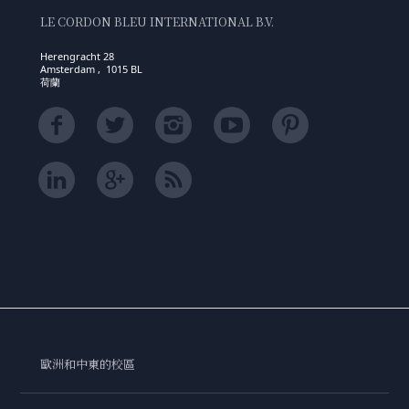
LE CORDON BLEU INTERNATIONAL B.V.
Herengracht 28
Amsterdam , 1015 BL
荷蘭
歐洲和中東的校區