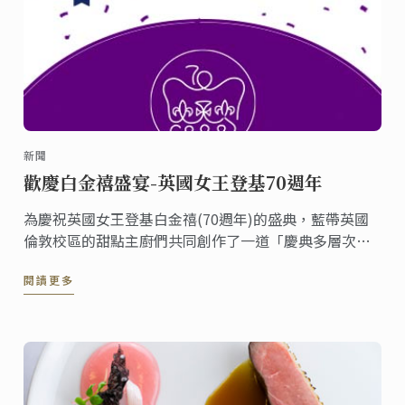
新聞
歡慶白金禧盛宴-英國女王登基70週年
為慶祝英國女王登基白金禧(70週年)的盛典，藍帶英國
倫敦校區的甜點主廚們共同創作了一道「慶典多層次蛋
糕」並在倫敦校區的咖啡廳上架。《香檳英式漿果白金
閱讀更多
禧皇冠》這道甜點包含了香檳慕斯、糖漬紅漿果、檸檬
費南雪蛋糕體與香草沙布列餅，整個六月您都有機會可
以在倫敦品嚐到這份甜點，一同分享喜悅。