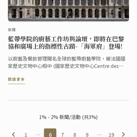
新聞
藍帶學院的廚藝工作坊與論壇，即將在巴黎
協和廣場上的指標性古蹟-「海軍府」登場!
以廚藝及餐飲管理聞名全球的藍帶廚藝學院，被法國國
家歷史文物中心相中 (國家歷史文物中心Centre des
Monuments Nationaux又稱CMN)，將在巴黎具指標性
閱讀更多
的古蹟-海軍府(Hôtel de la ...
1% - 2% 新聞/活動 (共3%)
1
…
6
7
8
9
…
19