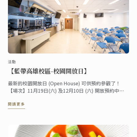
活動
【藍帶高雄校區-校園開放日】
最新的校園開放日 (Open House) 可供預約參觀了！
【場次】11月19日(六) 及12月10日 (六) 開放預約中！
藍帶每1-2個月所安排的對外開放活動， 是一個讓您充
閱讀更多
分了解藍帶課程的機會， 透過課程專員的講解及校園導
覽， 您可以了解藍帶的教學模式、報名流程、教學師
資，以及教學設備，並親自參觀藍帶專業廚房！