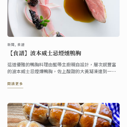
新聞, 食譜
【食譜】波本威士忌煙燻鴨胸
這道優雅的鴨胸料理由藍帶主廚親自設計，層次感豐富
的波本威士忌煙燻鴨胸，佐上酸甜的大黃凝凍達到一種
完美的口味平衡，而木薯脆餅也為這道料理增添了更多
閱讀更多
脆口感。