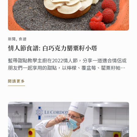
新聞, 食譜
情人節食譜: 白巧克力罌粟籽小塔
藍帶甜點教學主廚在2022情人節，分享一道適合情侶或
朋友們一起享用的甜點，以檸檬、覆盆莓、罌粟籽帕林
內醬和香草甘納許互相結合，帶出富有不同深度的酸甜
閱讀更多
風味甜點，和您一起慶祝情人節。