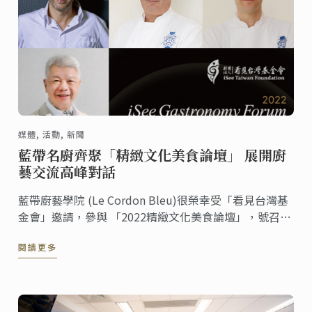
媒體, 活動, 新聞
藍帶名廚齊聚「精緻文化美食論壇」 展開廚
藝交流高峰對話
藍帶廚藝學院 (Le Cordon Bleu)很榮幸受「看見台灣基
金會」邀請，參與 「2022精緻文化美食論壇」，號召全
球美食翹楚 探討風土永續價值與文化力量，進行一系列
閱讀更多
廚藝交流的高峰對話。其中特別邀請到東京藍帶校區行
政主廚暨學術總監 Gilles Compañy 及 高餐藍帶法式糕
點教學主廚Florian ...