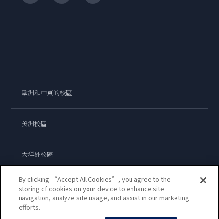
歐洲和中東的校區
美洲校區
大洋洲校區
By clicking “Accept All Cookies”, you agree to the
亞洲校區
storing of cookies on your device to enhance site
navigation, analyze site usage, and assist in our marketing
efforts.
藍帶國際學院