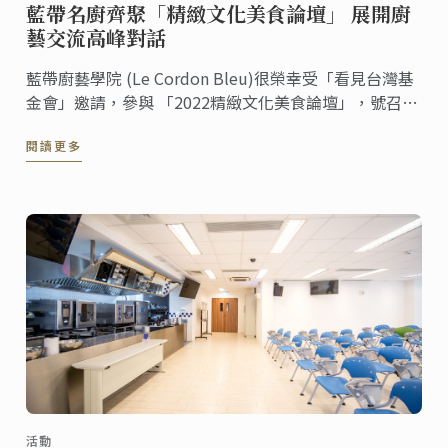
藍帶名廚齊聚「精緻文化美食論壇」 展開廚
藝交流高峰對話
藍帶廚藝學院 (Le Cordon Bleu)很榮幸受「看見台灣基
金會」邀請，參與 「2022精緻文化美食論壇」，號召全
球美食翹楚 探討風土永續價值與文化力量，進行一系列
閱讀更多
廚藝交流的高峰對話。其中特別邀請到東京藍帶校區行
政主廚暨學術總監 Gilles Compañy 及 高餐藍帶法式糕
點教學主廚Florian ...
活動