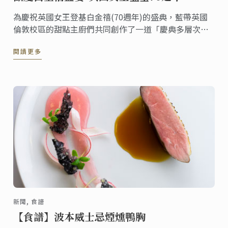
為慶祝英國女王登基白金禧(70週年)的盛典，藍帶英國
倫敦校區的甜點主廚們共同創作了一道「慶典多層次蛋
糕」並在倫敦校區的咖啡廳上架。《香檳英式漿果白金
閱讀更多
禧皇冠》這道甜點包含了香檳慕斯、糖漬紅漿果、檸檬
費南雪蛋糕體與香草沙布列餅，整個六月您都有機會可
以在倫敦品嚐到這份甜點，一同分享喜悅。
新聞, 食譜
【食譜】波本威士忌煙燻鴨胸