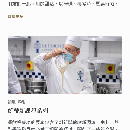
朋友們一起享用的甜點，以檸檬、覆盆莓、罌粟籽帕林
內醬和香草甘納許互相結合，帶出富有不同深度的酸甜
閱讀更多
風味甜點，和您一起慶祝情人節。
新聞, 課程
藍帶新課程系列
餐飲業成功的要素包含了創新與適應新環境，由此，藍
帶學院發展中心做了相關的探討，開創了一些符合學生