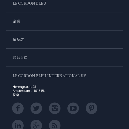
LE CORDON BLEU
企業
精品店
網站入口
LE CORDON BLEU INTERNATIONAL B.V.
Herengracht 28
Amsterdam , 1015 BL
荷蘭