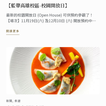
【藍帶高雄校區-校園開放日】
最新的校園開放日 (Open House) 可供預約參觀了！
【場次】11月19日(六) 及12月10日 (六) 開放預約中！
藍帶每1-2個月所安排的對外開放活動， 是一個讓您充
閱讀更多
分了解藍帶課程的機會， 透過課程專員的講解及校園導
覽， 您可以了解藍帶的教學模式、報名流程、教學師
資，以及教學設備，並親自參觀藍帶專業廚房！
新聞, 食譜