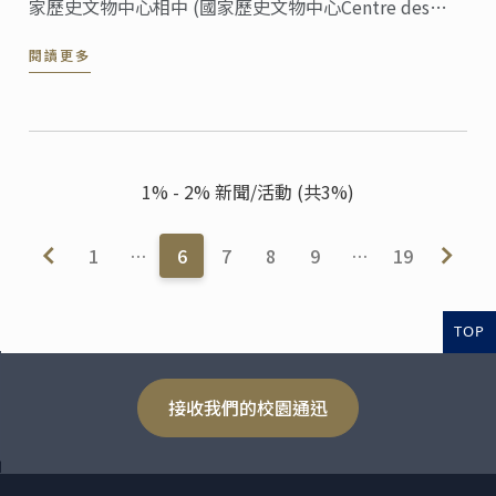
家歷史文物中心相中 (國家歷史文物中心Centre des
Monuments Nationaux又稱CMN)，將在巴黎具指標性
閱讀更多
的古蹟-海軍府(Hôtel de la ...
1% - 2% 新聞/活動 (共3%)
1
…
6
7
8
9
…
19
TOP
接收我們的校園通迅