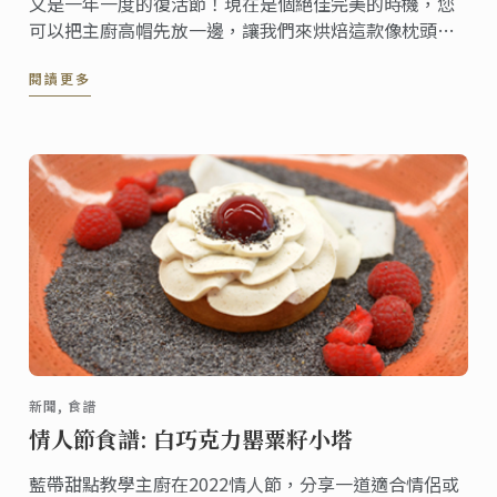
又是一年一度的復活節！現在是個絕佳完美的時機，您
可以把主廚高帽先放一邊，讓我們來烘焙這款像枕頭般
柔軟的家常麵包，一起分享給親朋好友們吧!
閱讀更多
新聞, 食譜
情人節食譜: 白巧克力罌粟籽小塔
藍帶甜點教學主廚在2022情人節，分享一道適合情侶或