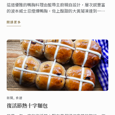
這道優雅的鴨胸料理由藍帶主廚親自設計，層次感豐富
的波本威士忌煙燻鴨胸，佐上酸甜的大黃凝凍達到一種
完美的口味平衡，而木薯脆餅也為這道料理增添了更多
閱讀更多
脆口感。
新聞, 食譜
復活節熱十字麵包