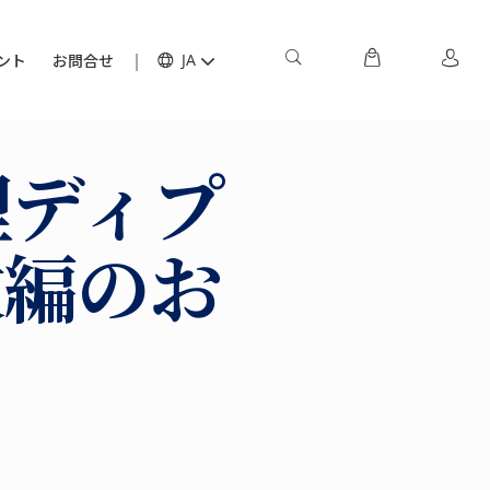
ント
お問合せ
JA
理ディプ
改編のお