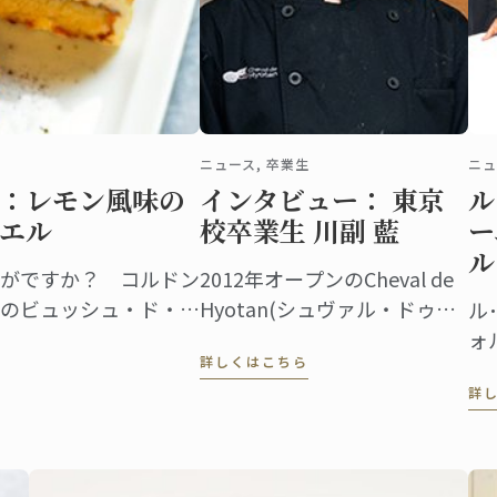
ニュース, 卒業生
ニュ
：レモン風味の
インタビュー： 東京
ル
エル
校卒業生 川副 藍
ー
ル
がですか？ コルドン
2012年オープンのCheval de
のビュッシュ・ド・ノ
Hyotan(シュヴァル・ドゥ・
ル
ヒョータン)は、池袋の閑静な
ォ
詳しくはこちら
エリアに登場した本格フレン
ド
詳
チとしてすでに定評を獲得、
ノ
地元で愛される一方、遠くか
イ
ら足を運ぶ人も多いレストラ
部
ン。
ち