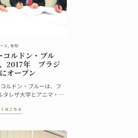
ース, 告知
･コルドン・ブル
、2017年 ブラジ
にオープン
･コルドン・ブルーは、フ
ルタレザ大学とアニマ・エ
ゥカソンと提携。ガストロ
しくはこちら
ミー、ホスピタリティ、ワ
ン、マネジメント分野の学
、大学院のプログラムを立
上げます。