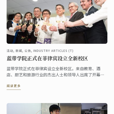
活动, 新闻, 公告, INDUSTRY ARTICLES (T)
蓝带学院正式在菲律宾设立全新校区
蓝带学院正式在菲律宾设立全新校区。来自教育、酒
店、厨艺和旅游行业的杰出人士和领导人出席了开幕
式。Ateneo总裁Jose Ramon Villarin和蓝带总裁兼首席
阅读更多
执行官Andre J. Cointreau主持开幕仪式。