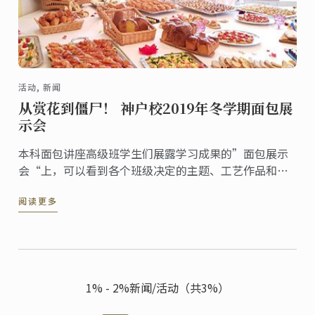
活动, 新闻
从赏花到僵尸！ 神户校2019年冬学期面包展
示会
本科面包讲座高级班学生们展露学习成果的”面包展示
会“上，可以看到各个班级决定的主题、工艺作品和一
口大小的面包陈列，现场嘉宾们皆尽情参观和享用试
阅读更多
吃。
1% - 2%新闻/活动（共3%）