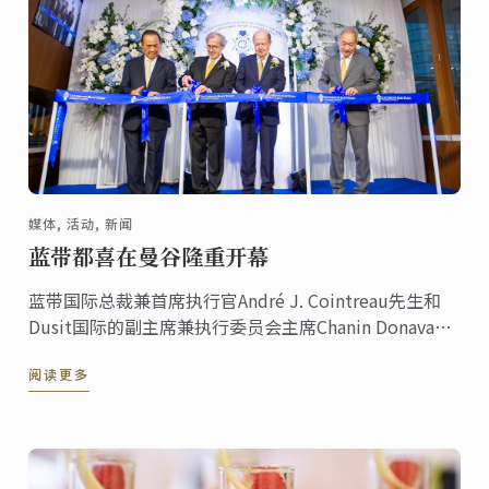
媒体, 活动, 新闻
蓝带都喜在曼谷隆重开幕
蓝带国际总裁兼首席执行官André J. Cointreau先生和
Dusit国际的副主席兼执行委员会主席Chanin Donavanik
共同庆祝蓝带都喜厨艺学校的盛大开幕。新校舍占地
阅读更多
3000平方米，位于CentralWorld中心禅宗楼17至19楼。
它是该地区最现代化的厨艺学院。