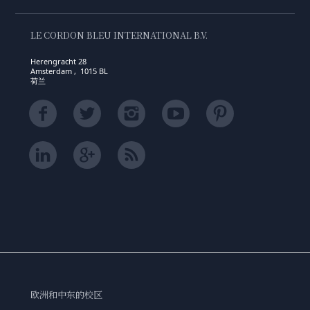
LE CORDON BLEU INTERNATIONAL B.V.
Herengracht 28
Amsterdam , 1015 BL
荷兰
欧洲和中东的校区