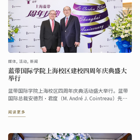
媒体, 活动, 新闻
蓝带国际学院上海校区建校四周年庆典盛大
举行
蓝带国际学院上海校区四周年庆典活动盛大举行。蓝带
国际总裁安德烈·君度（M. André J. Cointreau）先生
和蓝带上海校区校长李小华先生出席此次活动。社会知
阅读更多
名人士、蓝带合作伙伴、历届校友，以及多家媒体朋友
们也应邀参加，更有“神秘大咖”林依轮的加入，共庆
这一特别时刻。