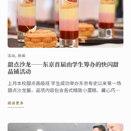
活动, 新闻
甜点沙龙──东京首届由学生筹办的快闪甜
品铺活动
上月本校甜点高级班 学生成功举办东京有史以来第一场
甜点沙龙展，品项内容包含各式精致小蛋糕、藏心巧克
力以及创意点心。本次以自助餐形式进行的活动完全由
阅读更多
学生设计、筹办。来宾可依据其个人喜好自由选择试吃
各式现代及经典甜点。