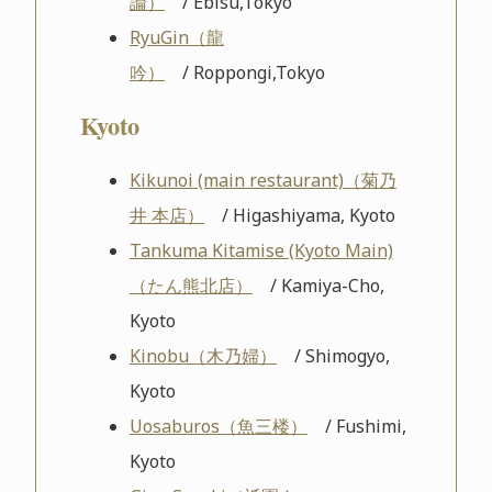
論）
/ Ebisu,Tokyo
RyuGin（龍
吟）
/ Roppongi,Tokyo
Kyoto
Kikunoi (main restaurant)（菊乃
井 本店）
/ Higashiyama, Kyoto
Tankuma Kitamise (Kyoto Main)
（たん熊北店）
/ Kamiya-Cho,
Kyoto
Kinobu（木乃婦）
/ Shimogyo,
Kyoto
Uosaburos（魚三楼）
/ Fushimi,
Kyoto