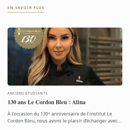
eu lieu le 17 juin. Félicitations à tous les diplômés
EN SAVOIR PLUS
pour leur ...
ANCIENS ÉTUDIANTS
130 ans Le Cordon Bleu : Alina
À l'occasion du 130ᵉ anniversaire de l'institut Le
Cordon Bleu, nous avons le plaisir d’échanger avec
Alina, une ancienne étudiante dont le parcours