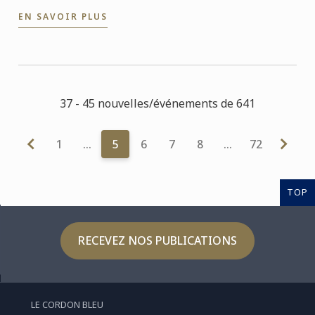
de persévérance et d’amour pour la gastronomie
EN SAVOIR PLUS
37 - 45 nouvelles/événements de 641
1
…
5
6
7
8
…
72
TOP
RECEVEZ NOS PUBLICATIONS
LE CORDON BLEU