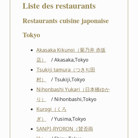
Liste des restaurants
Restaurants cuisine japonaise
Tokyo
Akasaka Kikunoi（菊乃井 赤坂
店）
/ Akasaka,Tokyo
Tsukiji tamura（つきぢ田
村）
/ Tsukiji,Tokyo
Nihonbashi Yukari（日本橋ゆか
り）
/ Nihonbashi,Tokyo
Kurogi（くろ
ぎ）
/ Yusima,Tokyo
SANPI-RYORON（賛否両