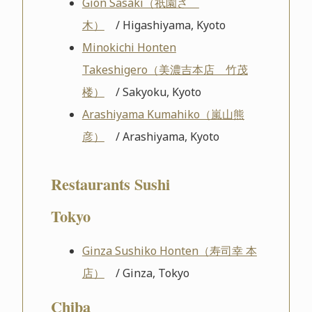
Gion Sasaki（祇園さゝ
木）
/ Higashiyama, Kyoto
Minokichi Honten
Takeshigero（美濃吉本店 竹茂
楼）
/ Sakyoku, Kyoto
Arashiyama Kumahiko（嵐山熊
彦）
/ Arashiyama, Kyoto
Restaurants Sushi
Tokyo
Ginza Sushiko Honten（寿司幸 本
店）
/ Ginza, Tokyo
Chiba