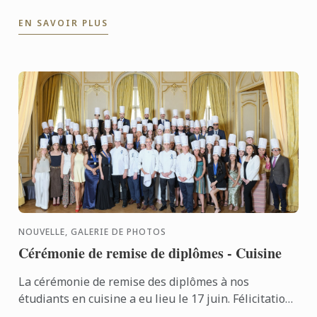
Diplôme de Gastronomie Végétale – Cuisine, deux
EN SAVOIR PLUS
formations ...
NOUVELLE, GALERIE DE PHOTOS
Cérémonie de remise de diplômes - Cuisine
La cérémonie de remise des diplômes à nos
étudiants en cuisine a eu lieu le 17 juin. Félicitations
à tous les diplômés pour leur succès bien mérité !