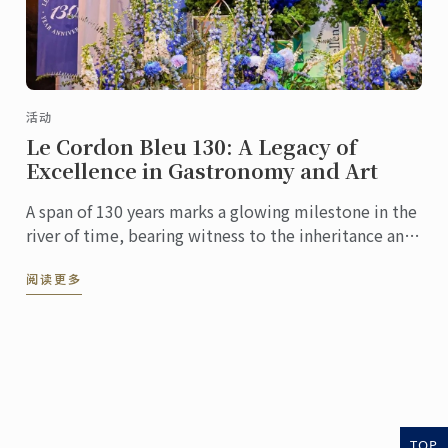
活动
Le Cordon Bleu 130: A Legacy of
Excellence in Gastronomy and Art
A span of 130 years marks a glowing milestone in the
river of time, bearing witness to the inheritance and
innovation of culinary culture. At this pivotal ...
阅读更多
TOP