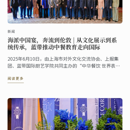
新闻
海派中国宴，奔流到伦敦 | 从文化展示到系
统传承，蓝带推动中餐教育走向国际
2025年6月10日，由上海市对外文化交流协会、上报集
团、蓝带国际厨艺学院共同主办的“中华餐饮 世界表达
——海派美食走进伦敦系列活动”第五站——伦敦站，于
阅读更多
蓝带伦敦概念餐厅The CORD by Le Cordon ...