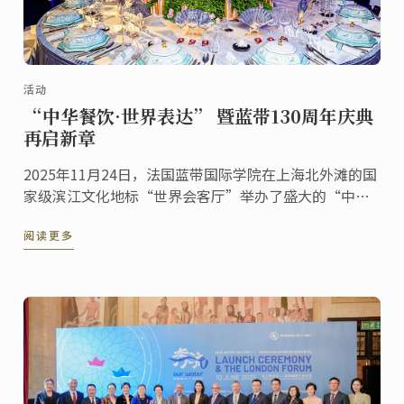
活动
“中华餐饮·世界表达” 暨蓝带130周年庆典
再启新章
2025年11月24日，法国蓝带国际学院在上海北外滩的国
家级滨江文化地标“世界会客厅”举办了盛大的“中华
餐饮·世界表达”暨蓝带130周年庆典活动。来自多个国
阅读更多
家的驻沪总领事、国际友人，以及来自艺术、文化等各
界的嘉宾齐聚一堂，共同见证这一具有历史意义的文化
交流盛事。