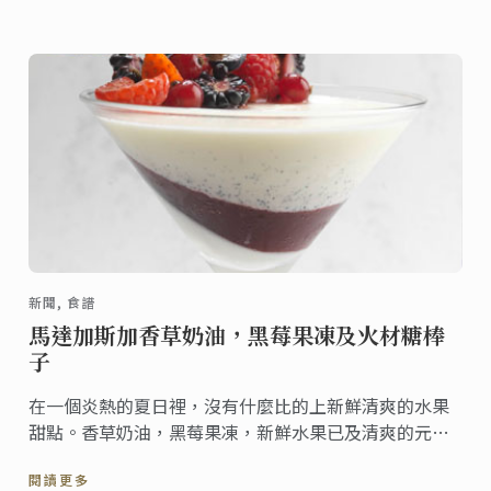
新聞, 食譜
馬達加斯加香草奶油，黑莓果凍及火材糖棒
子
在一個炎熱的夏日裡，沒有什麼比的上新鮮清爽的水果
甜點。香草奶油，黑莓果凍，新鮮水果已及清爽的元
素，金年夏天的食譜，不僅容易製作，還可事先完成。
閱讀更多
為您晚餐後提供完美的結局。