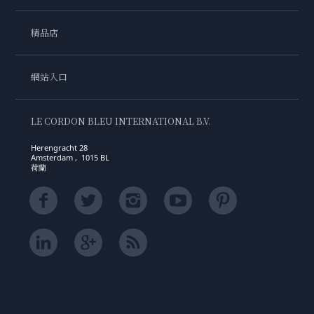
精品店
網站入口
LE CORDON BLEU INTERNATIONAL B.V.
Herengracht 28
Amsterdam , 1015 BL
荷蘭