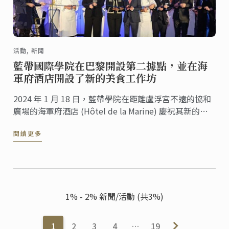
活動, 新聞
藍帶國際學院在巴黎開設第二據點，並在海
軍府酒店開設了新的美食工作坊
2024 年 1 月 18 日，藍帶學院在距離盧浮宮不遠的協和
廣場的海軍府酒店 (Hôtel de la Marine) 慶祝其新的據
點盛大開幕，藍帶將這裡提供美食、葡萄酒研討會以及
閱讀更多
眾多體驗，如烹飪示範、晚餐研討會、美食品鑑、下午
茶、企業餐敘和民營化活動。
1% - 2% 新聞/活動 (共3%)
1
2
3
4
…
19