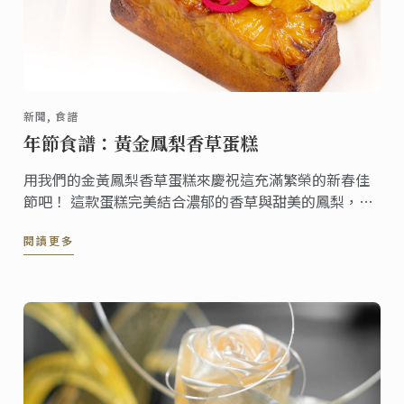
新聞, 食譜
年節食譜：黃金鳳梨香草蛋糕
用我們的金黃鳳梨香草蛋糕來慶祝這充滿繁榮的新春佳
節吧！ 這款蛋糕完美結合濃郁的香草與甜美的鳳梨，象
徵新的一年裡的豐饒與好運。 在這個農曆新年，與親愛
閱讀更多
的家人一起分享這款美味蛋糕，品嚐帶來喜悅、甜蜜與
幸福的滋味，讓好運降臨您的家中！