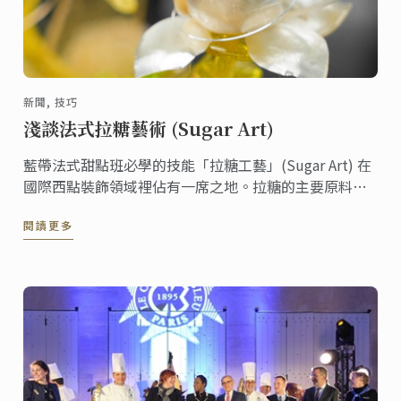
新聞, 技巧
淺談法式拉糖藝術 (Sugar Art)
藍帶法式甜點班必學的技能「拉糖工藝」(Sugar Art) 在
國際西點裝飾領域裡佔有一席之地。拉糖的主要原料是
糖、水、以及葡萄糖，透過一定的比例讓糖產生延展性
閱讀更多
以利塑形，以反覆拉摺的方式讓糖團包入空氣，並產生
珍珠般的光澤。