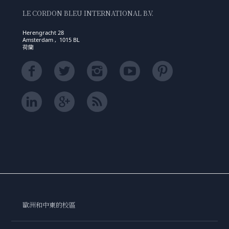
LE CORDON BLEU INTERNATIONAL B.V.
Herengracht 28
Amsterdam , 1015 BL
荷蘭
歐洲和中東的校區