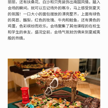
丽丽，还有扶桑花、白沙和贝壳装饰出南国风情。踏入
会场的瞬间，就可以忘记场外的寒冷，马上感受到夏天
的氛围！一口大小的面包摆放的漂亮整齐，上面有绿色
的莴苣、酪梨，红色的玫瑰、牛肉和鲑鱼，还有黄色的
鸡蛋，色彩缤纷而欢乐。会场聚集了其他课程的在校生
和学生的亲友，盛况空前，会场气氛就仿佛来到夏威夷
般的热情。