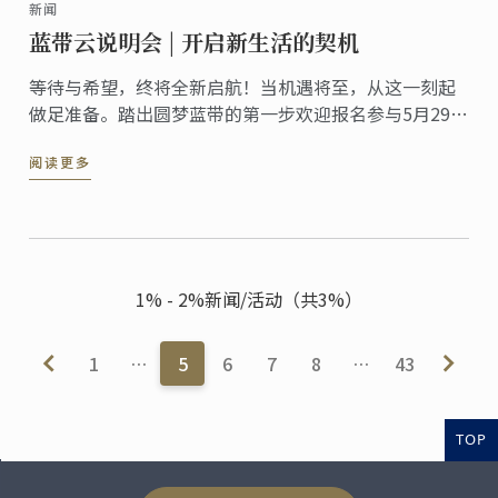
新闻
蓝带云说明会 | 开启新生活的契机
等待与希望，终将全新启航！当机遇将至，从这一刻起
做足准备。踏出圆梦蓝带的第一步欢迎报名参与5月29日
（周日）蓝带线上说明会，燃情六月，圆梦揭幕！
阅读更多
1% - 2%新闻/活动（共3%）
1
…
5
6
7
8
…
43
TOP