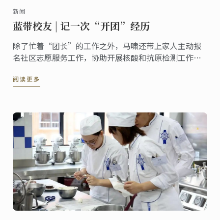
新闻
蓝带校友 | 记一次“开团”经历
除了忙着“团长”的工作之外，马啸还带上家人主动报
名社区志愿服务工作，协助开展核酸和抗原检测工作，
为小区里的住户递送生活物资等，她表示，“特殊时期
阅读更多
下，自己也会努力将每一份志愿工作做细致，做到实
处，真正地为大家的生活带去便利。”