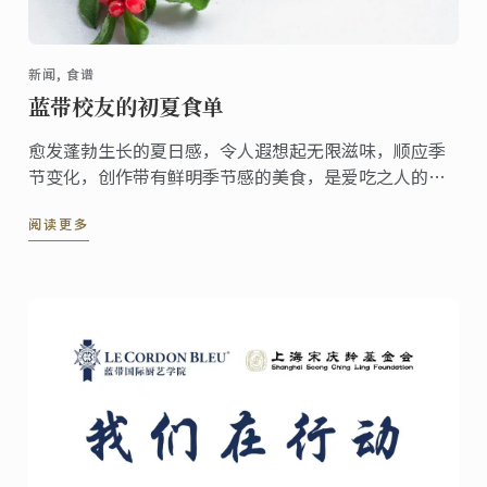
新闻, 食谱
蓝带校友的初夏食单
愈发蓬勃生长的夏日感，令人遐想起无限滋味，顺应季
节变化，创作带有鲜明季节感的美食，是爱吃之人的一
种仪式感。迫不及待激活夏日菜单，畅游蓝带人的美食
阅读更多
创意，为你的时令菜单带去风味活力！