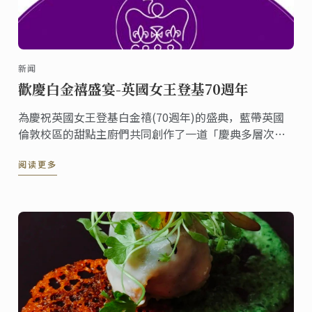
新闻
歡慶白金禧盛宴-英國女王登基70週年
為慶祝英國女王登基白金禧(70週年)的盛典，藍帶英國
倫敦校區的甜點主廚們共同創作了一道「慶典多層次蛋
糕」並在倫敦校區的咖啡廳上架。《香檳英式漿果白金
阅读更多
禧皇冠》這道甜點包含了香檳慕斯、糖漬紅漿果、檸檬
費南雪蛋糕體與香草沙布列餅，整個六月您都有機會可
以在倫敦品嚐到這份甜點，一同分享喜悅。