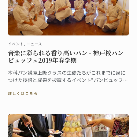
イベント, ニュース
音楽に彩られる香り高いパン - 神戸校パン
ビュッフェ2019年春学期
本科パン講座上級クラスの生徒たちがこれまでに身に
つけた技術と成果を披露するイベント“パンビュッフ
ェ”。クラスでテーマを決め、作ったピエスや一口サイ
詳しくはこちら
ズのパンをプレゼンテーションします。6月に神戸校で
行われたパンビュッフェの様子をご紹介します。指導
担当はフィリップ・キュルシェフです。