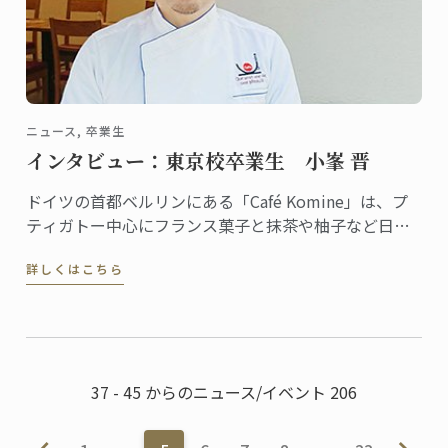
ニュース, 卒業生
インタビュー：東京校卒業生 小峯 晋
ドイツの首都ベルリンにある「Café Komine」は、プ
ティガトー中心にフランス菓子と抹茶や柚子など日本
のテイストを組み合わせたオリジナリティある品揃え
詳しくはこちら
で評判のカフェ。オーナーパティシエの小峯晋さん
は、2009年に東京校で菓子ディプロムを修めた卒業生
です。
37 - 45 からのニュース/イベント 206