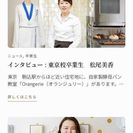
ニュース, 卒業生
インタビュー : 東京校卒業生 松尾美香
東京 駒込駅からほど近い住宅地に、自家製酵母パン
教室「Orangerie（オランジュリー）」があります。の
べ１万人以上の生徒が全国各地から通い、YouTubeに
詳しくはこちら
動画をアップしている人気の自家製パン教室を主宰し
ている松尾美香さんは、東京校でパンディプロムを取
得しました。