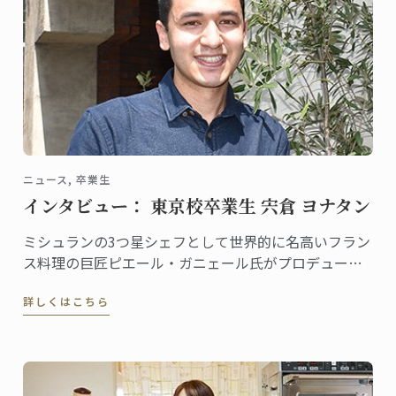
ニュース, 卒業生
インタビュー： 東京校卒業生 宍倉 ヨナタン
ミシュランの3つ星シェフとして世界的に名高いフラン
ス料理の巨匠ピエール・ガニェール氏がプロデュース
するレストラン「ピエール・ガニェール」。ANAイン
詳しくはこちら
ターコンチネンタルホテル東京にある同レストランに
勤務する宍倉ヨナタンさんは、東京校で料理ディプロ
ムを取得した、将来有望な若手シェフです。