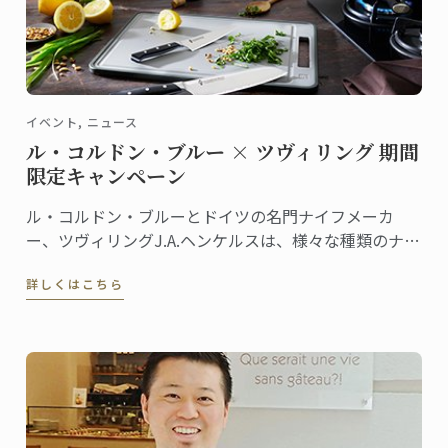
イベント, ニュース
ル・コルドン・ブルー × ツヴィリング 期間
限定キャンペーン
ル・コルドン・ブルーとドイツの名門ナイフメーカ
ー、ツヴィリングJ.A.ヘンケルスは、様々な種類のナイ
フを共同開発しています。ラインナップも豊富なナイ
詳しくはこちら
フシリーズは、ツヴィリング各店舗やル・コルドン・
ブルーのオンラインショップ等で販売されています。
この夏、両社による期間限定キャンペーンを実施しま
す！