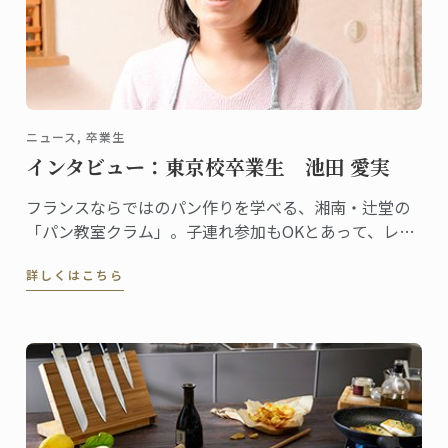
ニュース, 卒業生
インタビュー：東京校卒業生 池田 愛実
フランスならではのパン作りを学べる、湘南・辻堂の
「パン教室クラム」。子連れ参加もOKとあって、レッ
スンはとてもアットホームな雰囲気です。自らも子育
詳しくはこちら
てをしながら、自宅でこの教室を主宰しているのが池
田愛実さん。東京校でパンディプロムを取得しまし
た。