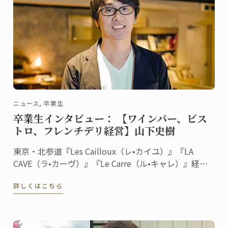
ニュース, 卒業生
卒業生インタビュー： 【ワインバー、ビス
トロ、フレンチデリ経営】山下史樹
東京・北参道『Les Cailloux（レ•カイユ）』『LA
CAVE（ラ•カーヴ）』『Le Carre（ル•キャレ）』経
営 料理/菓子ディプロム取得
詳しくはこちら