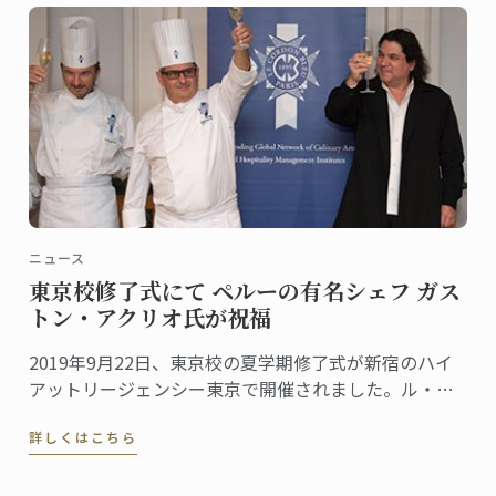
ニュース
東京校修了式にて ペルーの有名シェフ ガス
トン・アクリオ氏が祝福
2019年9月22日、東京校の夏学期修了式が新宿のハイ
アットリージェンシー東京で開催されました。ル・コ
ルドン・ブルーの卒業生であり、世界的に有名なシェ
詳しくはこちら
フのガストン・アクリオ氏からいただいたお祝いのス
ピーチは心に残る場面の一つとなりました。