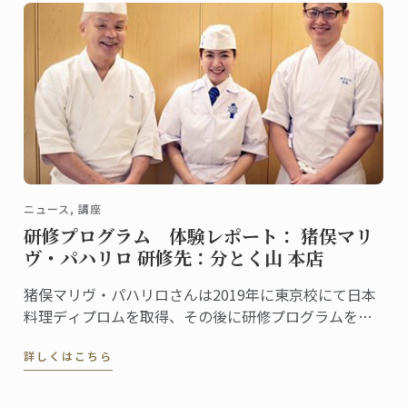
ニュース, 講座
研修プログラム 体験レポート： 猪俣マリ
ヴ・パハリロ 研修先：分とく山 本店
猪俣マリヴ・パハリロさんは2019年に東京校にて日本
料理ディプロムを取得、その後に研修プログラムを利
用して「分とく山 本店」で現場研修を行いました。こ
詳しくはこちら
の研修を通して学んだこと、感じたことをマリヴさん
に聞きました。