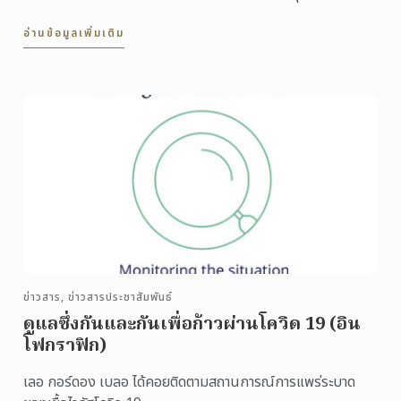
อ่านข้อมูลเพิ่มเติม
ข่าวสาร, ข่าวสารประชาสัมพันธ์
ดูแลซึ่งกันและกันเพื่อก้าวผ่านโควิด 19 (อิน
โฟกราฟิก)
เลอ กอร์ดอง เบลอ ได้คอยติดตามสถานการณ์การแพร่ระบาด