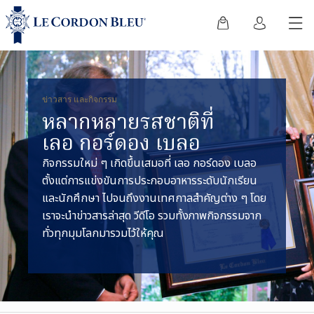
ข่าวสาร และกิจกรรม
หลากหลายรสชาติที่
เลอ กอร์ดอง เบลอ
กิจกรรมใหม่ ๆ เกิดขึ้นเสมอที่ เลอ กอร์ดอง เบลอ
ตั้งแต่การแข่งขันการประกอบอาหารระดับนักเรียน
และนักศึกษา ไปจนถึงงานเทศกาลสำคัญต่าง ๆ โดย
เราจะนำข่าวสารล่าสุด วีดีโอ รวมทั้งภาพกิจกรรมจาก
ทั่วทุกมุมโลกมารวมไว้ให้คุณ