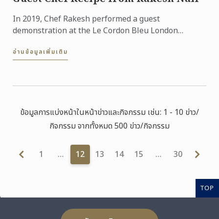
In 2019, Chef Rakesh performed a guest
demonstration at the Le Cordon Bleu London
Summer Festival. He demonstrated the kind of
อ่านข้อมูลเพิ่มเติม
innovative and modern Indian ...
ข้อมูลการแบ่งหน้าในหน้าข่าวและกิจกรรม เช่น: 1 - 10 ข่าว/
กิจกรรม จากทั้งหมด 500 ข่าว/กิจกรรม
1
…
12
13
14
15
…
30
TOP