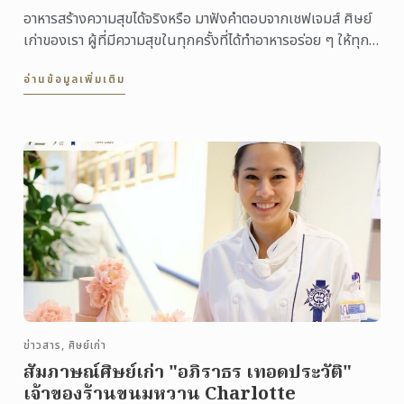
อาหารสร้างความสุขได้จริงหรือ มาฟังคำตอบจากเชฟเจมส์ ศิษย์
เก่าของเรา ผู้ที่มีความสุขในทุกครั้งที่ได้ทำอาหารอร่อย ๆ ให้ทุก
คนทาน
อ่านข้อมูลเพิ่มเติม
ข่าวสาร, ศิษย์เก่า
สัมภาษณ์ศิษย์เก่า "อภิราธร เทอดประวัติ"
เจ้าของร้านขนมหวาน Charlotte