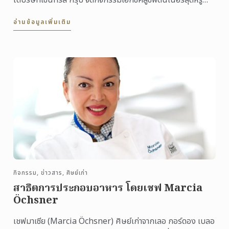
ใต้บริษัทเซ็นทรัล กรุ๊ป จัดกิจกรรมเอกซ์คลูซีฟดินเนอร์สุดหรู
Chef’s Table: Embrace the Taste of ...
อ่านข้อมูลเพิ่มเติม
กิจกรรม, ข่าวสาร, ศิษย์เก่า
สาธิตการประกอบอาหาร โดยเชฟ Marcia
Öchsner
เชฟมาเซีย (Marcia Öchsner) ศิษย์เก่าจากเลอ กอร์ดอง เบลอ