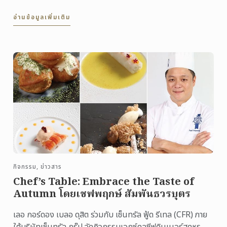
ประกอบอาหารโคลัมเบียแบบดั้งเดิม เนื่องในโอกาสครบ 40 ...
อ่านข้อมูลเพิ่มเติม
กิจกรรม, ข่าวสาร
Chef’s Table: Embrace the Taste of
Autumn โดยเชฟพฤกษ์ สัมพันธวรบุตร
เลอ กอร์ดอง เบลอ ดุสิต ร่วมกับ เซ็นทรัล ฟู้ด รีเทล (CFR) ภาย