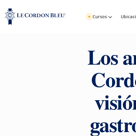
Cursos
Ubicac
Los a
Cord
visió
gastr