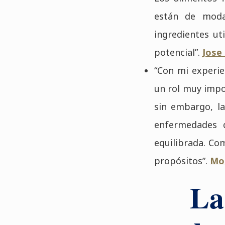
están de moda
ingredientes ut
potencial”.
Jose
“Con mi experie
un rol muy impo
sin embargo, la
enfermedades q
equilibrada. Co
propósitos”.
Mo
La