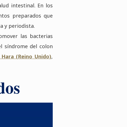
lud intestinal. En los
ntos preparados que
ra y periodista.
omover las bacterias
el síndrome del colon
z Hara (Reino Unido)
,
.
dos