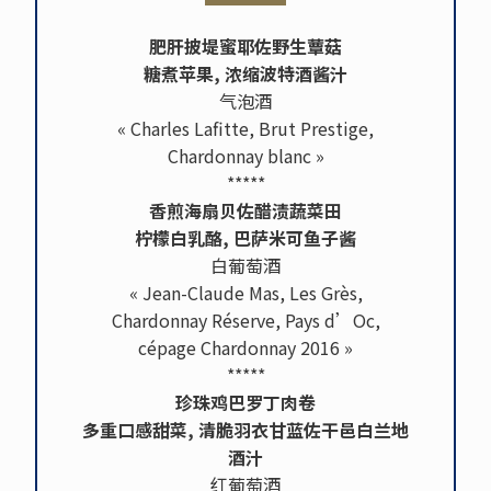
肥肝披堤蜜耶佐野生蕈菇
糖煮苹果, 浓缩波特酒酱汁
气泡酒
« Charles Lafitte, Brut Prestige,
Chardonnay blanc »
*****
香煎海扇贝佐醋渍蔬菜田
柠檬白乳酪, 巴萨米可鱼子酱
白葡萄酒
« Jean-Claude Mas, Les Grès,
Chardonnay Réserve, Pays d’Oc,
cépage Chardonnay 2016 »
*****
珍珠鸡巴罗丁肉卷
多重口感甜菜, 清脆羽衣甘蓝佐干邑白兰地
酒汁
红葡萄酒