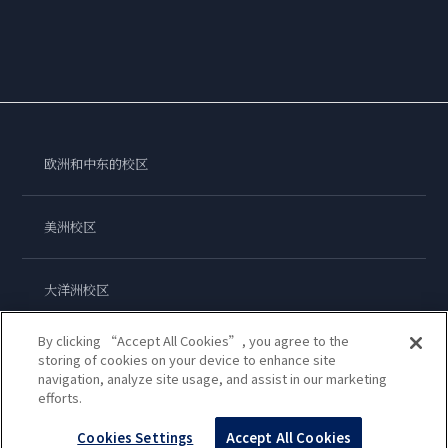
欧洲和中东的校区
美洲校区
大洋洲校区
By clicking “Accept All Cookies”, you agree to the
亚洲校区
storing of cookies on your device to enhance site
navigation, analyze site usage, and assist in our marketing
efforts.
蓝带国际学院
Cookies Settings
Accept All Cookies