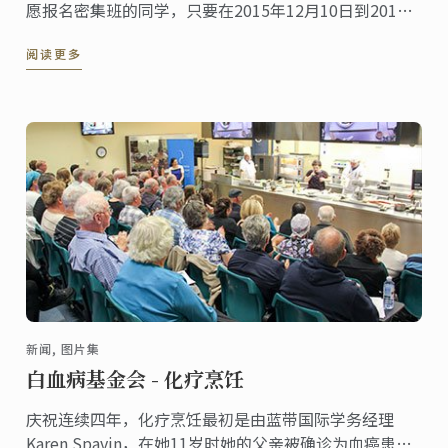
愿报名密集班的同学，只要在2015年12月10日到2016
年2月29日之间申请入学并支付学费，则可享有2016年3
阅读更多
月学费调涨前的学费优惠。
新闻, 图片集
白血病基金会 - 化疗烹饪
庆祝连续四年，化疗烹饪最初是由蓝带国际学务经理
Karen Spavin，在她11岁时她的父亲被确诊为血癌患者