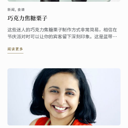
新闻, 食谱
巧克力焦糖栗子
这些迷人的巧克力焦糖栗子制作方式非常简易，相信在
节庆派对时可以让你的宾客留下深刻印象。这是蓝带主
厨独特的配方，你可于 Le Petit Larousse du
阅读更多
chocolate 珍藏版找到此食谱。