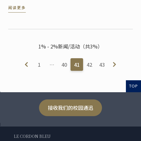
Cointreau先生和法国驻上海总领事馆总领事Axel Cruau
阅读更多
先生的共同主持下，上海蓝带厨艺职业技能培训学校盛
大开幕。
1% - 2%新闻/活动（共3%）
1
…
40
41
42
43
TOP
接收我们的校园通迅
LE CORDON BLEU