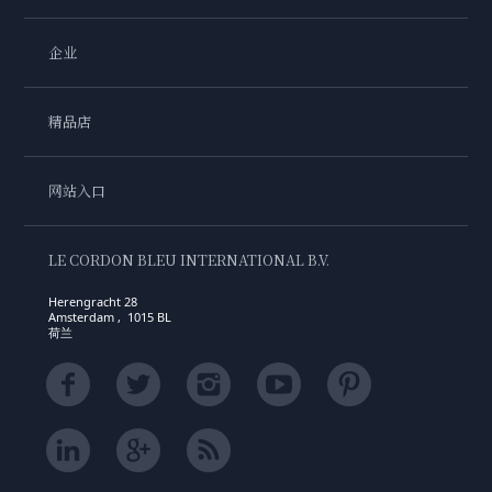
企业
精品店
网站入口
LE CORDON BLEU INTERNATIONAL B.V.
Herengracht 28
Amsterdam , 1015 BL
荷兰