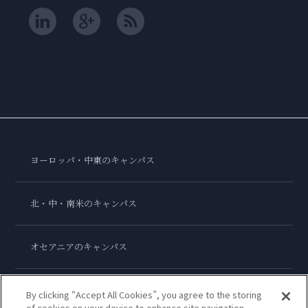
ヨーロッパ・中東のキャンパス
北・中・南米のキャンパス
オセアニアのキャンパス
アジアのキャンパス
By clicking “Accept All Cookies”, you agree to the storing
of cookies on your device to enhance site navigation,