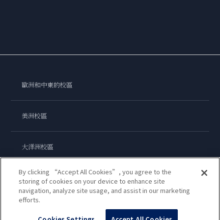
歐洲和中東的校區
美洲校區
大洋洲校區
By clicking “Accept All Cookies”, you agree to the
亞洲校區
storing of cookies on your device to enhance site
navigation, analyze site usage, and assist in our marketing
efforts.
藍帶國際學院
Cookies Settings
Accept All Cookies