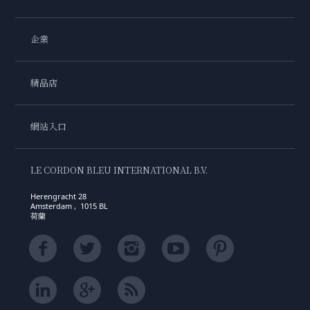
企業
精品店
網站入口
LE CORDON BLEU INTERNATIONAL B.V.
Herengracht 28
Amsterdam , 1015 BL
荷蘭