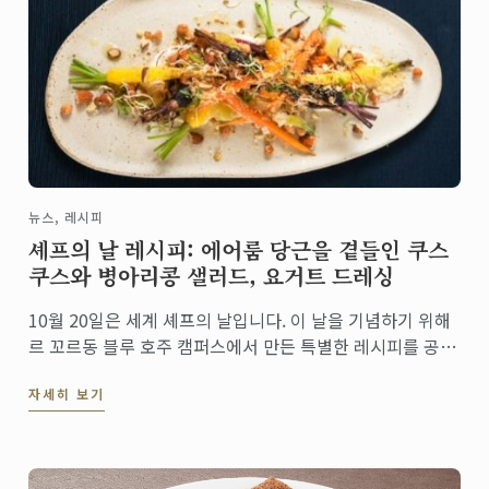
뉴스, 레시피
셰프의 날 레시피: 에어룸 당근을 곁들인 쿠스
쿠스와 병아리콩 샐러드, 요거트 드레싱
10월 20일은 세계 셰프의 날입니다. 이 날을 기념하기 위해
르 꼬르동 블루 호주 캠퍼스에서 만든 특별한 레시피를 공개
합니다. 이 환상적인 베지테리언 샐러드를 통해서 건강식을
자세히 보기
재발견함으로써 우리가 무궁무진한 요리의 세계에서 영양이
풍부하고 지속 가능한 요리를 선택해야 할 필요성에 ...