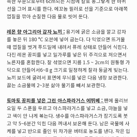
족한 부분으로부터 6cm되는 지점에 칼로 동그랗게 한 바퀴
선을 그어 표시를 한다. 에꼬놈 필러로 선을 기준으로 아래쪽
껍질을 깎아 손질한 다음 물로 씻어 둔다.
레몬 향 아그리아 감자 뇨끼 :
용기에 굵은 소금을 깔고 감자
를 놓은 뒤 180 °C 오븐에 넣어 굽는다. 다 익었으면 뜨거울
때 껍질을 벗겨 푸드밀에 내려서 퓨레 상태로 만들어 식힌다.
다진 레몬 꽁피를 넣고 밀가루를 넣은 뒤 주걱으로 저으면서
노른자를 혼합한다. 잘 섞였으면 지름 1.5 ~ 2cm의 원통형 가
닥으로 만들어서6~8 g 크기로 일정하게 잘라 둥글게 빚는다.
뇨끼 보드에 굴려서 표면에 무늬를 넣은 다음 냉장 보관한다.
끓는 소금물에 2~3분 삶아 물기를 빼서 보관한다.
토마토 꽁피를 넣은 그린 아스파라거스 에뛰베 :
팬에 올리브
오일 두 스푼을 두르고 아스파라거스를 넣고 소금, 마늘을 넣
고 색이 안 나게 볶는다. 생수를 아스파라거스가 잠기도록 붓
고 약 5~6분간 익힌 다음 꺼내서 보온해 둔다. 남은 국물에 사
케를 넣고 반으로 졸인 뒤 차가운 버터로 농도를 낸다. 작은 입