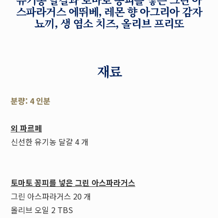
스파라거스 에뛰베, 레몬 향 아그리아 감자
뇨끼, 생 염소 치즈, 올리브 프리또
재료
분량: 4 인분
외 파르페
신선한 유기농 달걀 4 개
토마토 꽁피를 넣은 그린 아스파라거스
그린 아스파라거스 20 개
올리브 오일 2 TBS