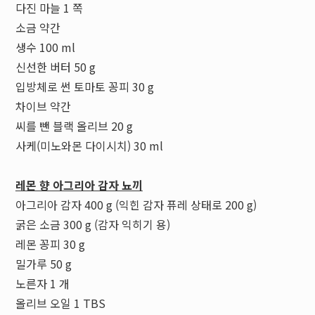
다진 마늘 1 쪽
소금 약간
생수 100 ml
신선한 버터 50 g
입방체로 썬 토마토 꽁피 30 g
차이브 약간
씨를 뺀 블랙 올리브 20 g
사케(미노와몬 다이시치) 30 ml
레몬 향 아그리아 감자 뇨끼
아그리아 감자 400 g (익힌 감자 퓨레 상태로 200 g)
굵은 소금 300 g (감자 익히기 용)
레몬 꽁피 30 g
밀가루 50 g
노른자 1 개
올리브 오일 1 TBS