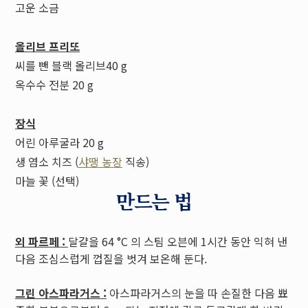
고운 소금
올리브 프리또
씨를 뺀 블랙 올리브40 g
옥수수 전분 20 g
장식
어린 아루굴라 20 g
생 염소 치즈 (
샤땡 농장
직송)
마늘 꽃 (선택)
만드는 법
외 파르페 :
달걀을 64 °C 의 스팀 오븐에 1시간 동안 익혀 낸
다음 조심스럽게 껍질을 벗겨 보온해 둔다.
그린 아스파라거스 :
아스파라거스의 눈을 따 손질한 다음 뾰