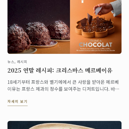
뉴스, 레시피
2025 연말 레시피: 크리스마스 메르베이유
18세기부터 프랑스와 벨기에에서 큰 사랑을 받아온 메르베
이유는 프랑스 제과의 정수를 보여주는 디저트입니다. 바삭
한 다쿠아즈 층과 입안에서 녹는 초콜릿 무스, 그리고 겉면
자세히 보기
을 장식한 다크 초콜릿 쉐이빙이 어우러져 가벼우면서도 깊
은 풍미를 선사합니다.