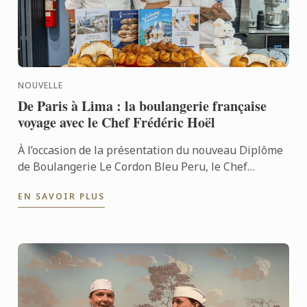
NOUVELLE
De Paris à Lima : la boulangerie française
voyage avec le Chef Frédéric Hoël
À l’occasion de la présentation du nouveau Diplôme
de Boulangerie Le Cordon Bleu Peru, le Chef
Frédéric Hoël s’est rendu à Lima pour partager le
EN SAVOIR PLUS
savoir-faire de ...