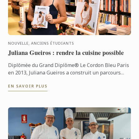
NOUVELLE, ANCIENS ÉTUDIANTS
Juliana Gueiros : rendre la cuisine possible
Diplômée du Grand Diplôme® Le Cordon Bleu Paris
en 2013, Juliana Gueiros a construit un parcours
bien loin des sentiers classiques de la restauration.
EN SAVOIR PLUS
Après ...