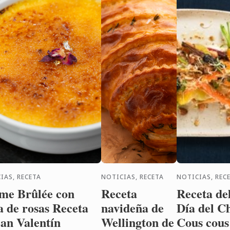
IAS, RECETA
NOTICIAS, RECETA
NOTICIAS, REC
me Brûlée con
Receta
Receta de
a de rosas Receta
navideña de
Día del C
San Valentín
Wellington de
Cous cous