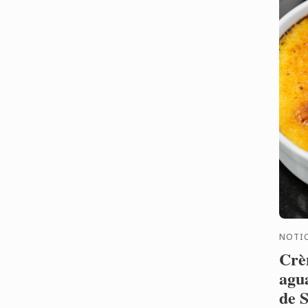
NOTIC
Crè
agu
de 