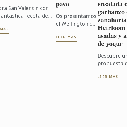
pavo
ensalada 
bra San Valentín con
garbanzo 
fantástica receta de
Os presentamos
zanahoria
me Brûlèe”con agua de
el Wellington de
Heirloom
 MÁS
s. Un postre clásico
pavo, una
asadas y a
LEER MÁS
puedes preparar con
fabulosa receta
de yogur
lación y sorprender a
Navideña creada
reja ...
por nuestro
Descubre u
restaurante
propuesta 
londinense Cord
comida
by Le Cordon
LEER MÁS
saludable c
Bleu por el Chef
esta magníf
Karl O´Dell. ...
ensalada
vegetariana
ayuda a pon
en valor
opciones