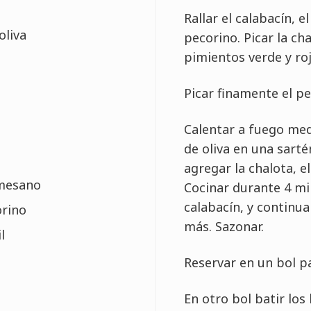
Rallar el calabacín, 
oliva
pecorino. Picar la cha
pimientos verde y roj
Picar finamente el per
Calentar a fuego med
de oliva en una sart
agregar la chalota, e
rmesano
Cocinar durante 4 mi
calabacín, y continu
orino
más. Sazonar.
l
Reservar en un bol pa
En otro bol batir los