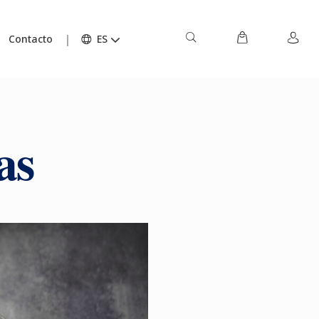
Contacto
ES
as