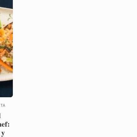
ETA
l
hef:
 y