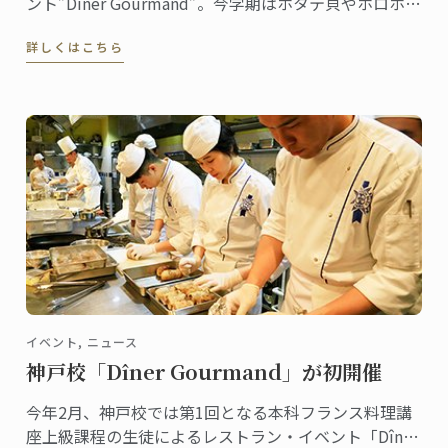
ント”Diner Gourmand”。今学期はホタテ貝やホロホロ
鳥、柚子のミルフォイユなどで構成されたメニューが
詳しくはこちら
提供されました。
イベント, ニュース
神戸校「Dîner Gourmand」が初開催
今年2月、神戸校では第1回となる本科フランス料理講
座上級課程の生徒によるレストラン・イベント「Dîner