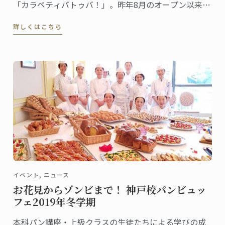
「カラペティバトゥバ！」。昨年8月のオープン以来、
既に人気のイタリアン、恵比寿「アルトロ！」。グル
詳しくはこちら
メな人々の間でも評価の高い、この2店舗のオーナーが
2007年に東京校で料理ディプロムを取得した、長 雄一
さんです。
イベント, ニュース
お花見からゾンビまで！ 神戸校パンビュッ
フェ2019年冬学期
本科パン講座・上級クラスの生徒たちによる学びの成