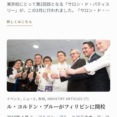
東京校にとって第1回目となる「サロン・ド・パティス
リー」が、この3月に行われました。「サロン・ド・パ
ティスリー」は、菓子上級クラスの生徒たちによるイ
詳しくはこちら
ベント。日本校では今年から本科菓子講座がリニュー
アルし、日本独自の食材を使った製菓や和菓子を学ぶ
授業が組み込まれるなど講座内容が一層充実しまし
た。
イベント, ニュース, 告知, INDUSTRY ARTICLES (T)
ル・コルドン・ブルーがフィリピンに開校
2019年４月 ル・コルドン・ブルーとアテネオ・デ・マ