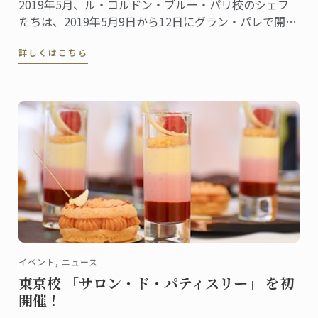
2019年5月、ル・コルドン・ブルー・パリ校のシェフ
たちは、2019年5月9日から12日にグラン・パレで開催
されたTaste of Paris 2019の舞台で次々とその腕前を披
詳しくはこちら
露しました。ブリファー・シェフは、ローラン・ペリ
エ・シアターでのグルメ・デモンストレーションのホ
ストを務めました。
イベント, ニュース
東京校 「サロン・ド・パティスリー」 を初
開催！