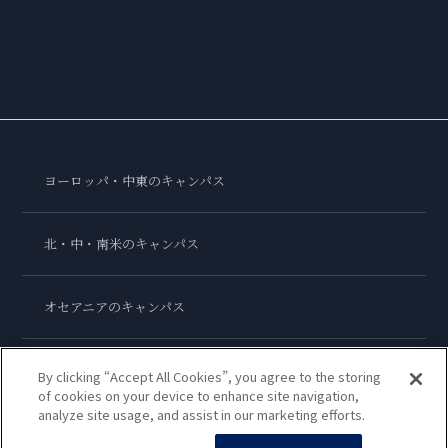
ヨーロッパ・中東のキャンパス
北・中・南米のキャンパス
オセアニアのキャンパス
アジアのキャンパス
By clicking “Accept All Cookies”, you agree to the storing
of cookies on your device to enhance site navigation,
analyze site usage, and assist in our marketing efforts.
ル・コルドン・ブルー・インターナショナル