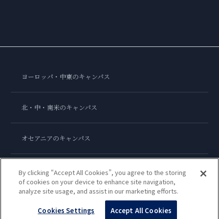
ヨーロッパ・中東のキャンパス
北・中・南米のキャンパス
オセアニアのキャンパス
アジアのキャンパス
By clicking “Accept All Cookies”, you agree to the storing
of cookies on your device to enhance site navigation,
analyze site usage, and assist in our marketing efforts.
ル・コルドン・ブルー・インターナショナル
Cookies Settings
Accept All Cookies