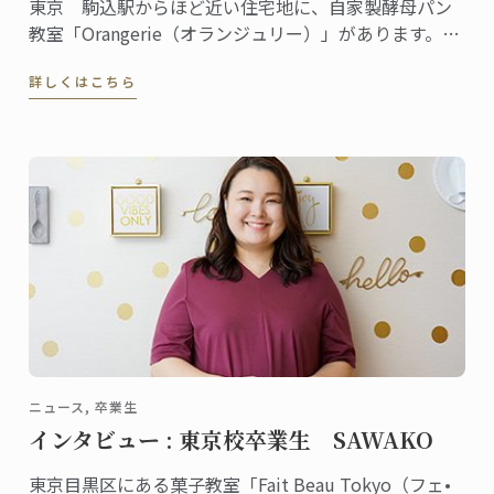
東京 駒込駅からほど近い住宅地に、自家製酵母パン
教室「Orangerie（オランジュリー）」があります。の
べ１万人以上の生徒が全国各地から通い、YouTubeに
詳しくはこちら
動画をアップしている人気の自家製パン教室を主宰し
ている松尾美香さんは、東京校でパンディプロムを取
得しました。
ニュース, 卒業生
インタビュー : 東京校卒業生 SAWAKO
東京目黒区にある菓子教室「Fait Beau Tokyo（フェ•