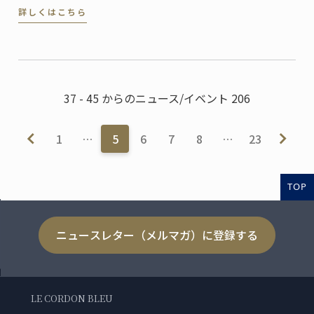
詳しくはこちら
で評判のカフェ。オーナーパティシエの小峯晋さん
は、2009年に東京校で菓子ディプロムを修めた卒業生
です。
37 - 45 からのニュース/イベント 206
1
…
5
6
7
8
…
23
TOP
ニュースレター（メルマガ）に登録する
LE CORDON BLEU