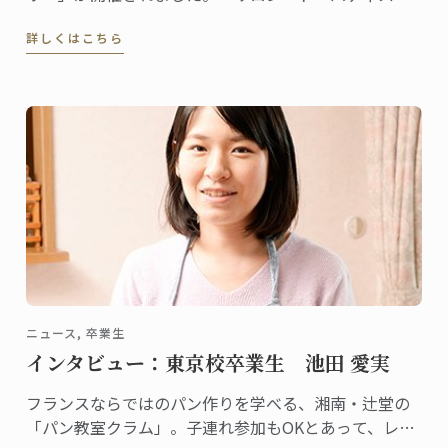
ー」は菓子上級クラスの生徒たちによるイベントで
詳しくはこちら
す。
ニュース, 卒業生
インタビュー：東京校卒業生 池田 愛実
フランスならではのパン作りを学べる、湘南・辻堂の
「パン教室クラム」。子連れ参加もOKとあって、レッ