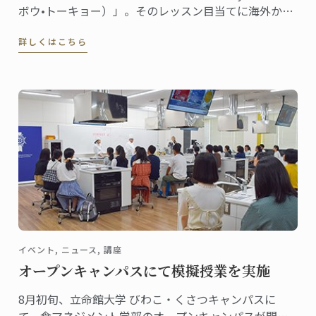
ボウ•トーキョー）」。そのレッスン目当てに海外から
来日する生徒が多数いるほど大人気の教室。主宰して
詳しくはこちら
いるSAWAKOさんは東京校で菓子ディプロムを取得し
ました。
イベント, ニュース, 講座
オープンキャンパスにて模擬授業を実施
8月初旬、立命館大学 びわこ・くさつキャンパスに
て、食マネジメント学部のオープンキャンパスが開催