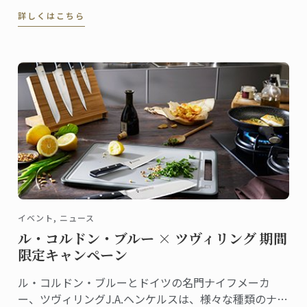
スンはとてもアットホームな雰囲気です。自らも子育
詳しくはこちら
てをしながら、自宅でこの教室を主宰しているのが池
田愛実さん。東京校でパンディプロムを取得しまし
た。
イベント, ニュース
ル・コルドン・ブルー × ツヴィリング 期間
限定キャンペーン
ル・コルドン・ブルーとドイツの名門ナイフメーカ
ー、ツヴィリングJ.A.ヘンケルスは、様々な種類のナイ