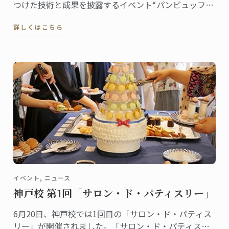
つけた技術と成果を披露するイベント“パンビュッフ
ェ”。クラスでテーマを決め、作ったピエスや一口サイ
詳しくはこちら
ズのパンをプレゼンテーションします。6月に神戸校で
行われたパンビュッフェの様子をご紹介します。指導
担当はフィリップ・キュルシェフです。
イベント, ニュース
神戸校 第1回「サロン・ド・パティスリー」
6月20日、神戸校では1回目の「サロン・ド・パティス
リー」が開催されました。「サロン・ド・パティスリ