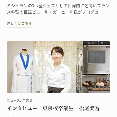
ミシュランの3つ星シェフとして世界的に名高いフラン
ス料理の巨匠ピエール・ガニェール氏がプロデュース
するレストラン「ピエール・ガニェール」。ANAイン
詳しくはこちら
ターコンチネンタルホテル東京にある同レストランに
勤務する宍倉ヨナタンさんは、東京校で料理ディプロ
ムを取得した、将来有望な若手シェフです。
ニュース, 卒業生
インタビュー : 東京校卒業生 松尾美香