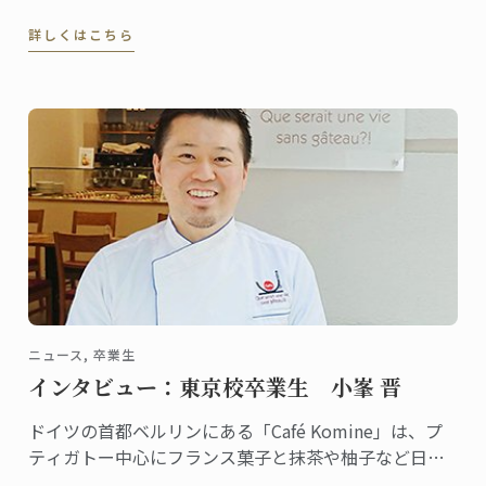
フを共同開発しています。ラインナップも豊富なナイ
詳しくはこちら
フシリーズは、ツヴィリング各店舗やル・コルドン・
ブルーのオンラインショップ等で販売されています。
この夏、両社による期間限定キャンペーンを実施しま
す！
ニュース, 卒業生
インタビュー：東京校卒業生 小峯 晋
ドイツの首都ベルリンにある「Café Komine」は、プ
ティガトー中心にフランス菓子と抹茶や柚子など日本
のテイストを組み合わせたオリジナリティある品揃え