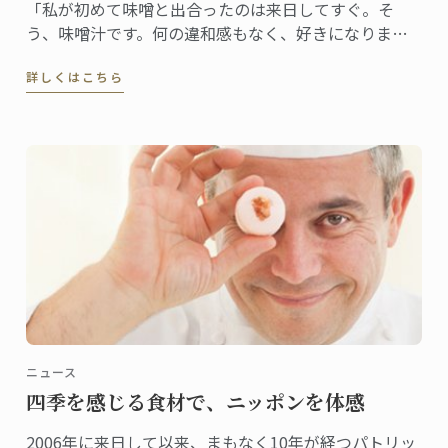
「私が初めて味噌と出合ったのは来日してすぐ。そ
う、味噌汁です。何の違和感もなく、好きになりまし
た。ステファン・レナシェフがこの食材と出合ったの
詳しくはこちら
は7年前。「日本人なら誰もが親しむ味ですから、これ
から日本で料理をしていくなら、味噌を使わない手は
ないだろう、すぐにそう思いました」」
ニュース
四季を感じる食材で、ニッポンを体感
2006年に来日して以来、まもなく10年が経つパトリッ