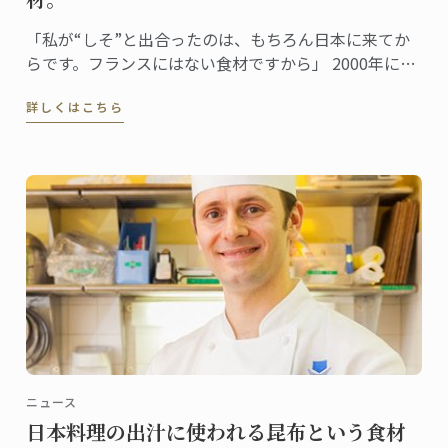
「私が“しそ”と出合ったのは、もちろん日本に来てか
らです。フランスにはない食材ですから」 2000年に来
日し、日本での生活も15年目を迎えたドミニクシェ
詳しくはこちら
フ。しそとは日本食を通じて出合ったという。 「珍し
くもあり、初めて味わった時からとても好感の持てる
香りでした。」
ニュース
日本料理の出汁に使われる昆布という食材