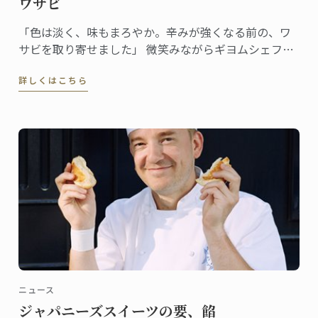
ワサビ
「色は淡く、味もまろやか。辛みが強くなる前の、ワ
サビを取り寄せました」 微笑みながらギヨムシェフが
取り出したのはワサビ。直径約5cm、長さで20cmはあ
詳しくはこちら
る立派なサイズだ。
ニュース
ジャパニーズスイーツの要、餡