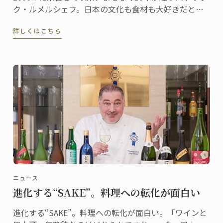
ク・ルメルシェフ。日本の文化も食材も大好きだとい
うシェフが日本を感じる食材として、今回選んだの
詳しくはこちら
は“桜”。日本でも、とてもシーズナルな食材である。
ニュース
進化する“SAKE”。料理への転化が面白い
進化する“SAKE”。料理への転化が面白い。「ワインと