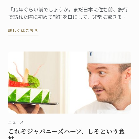
「12年ぐらい前でしょうか。まだ日本に住む前、旅行
で訪れた際に初めて"餡"を口にして、非常に驚きまし
た。フランスでは豆を砂糖で甘く煮るということはま
詳しくはこちら
ずしませんから。食感も不思議でした」
ニュース
これぞジャパニーズハーブ、しそという食
材。