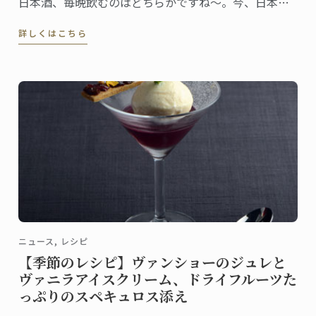
日本酒、毎晩飲むのはどちらかですね～。今、日本酒
がとっても面白いです」ワイングラスで香りを楽しみ
詳しくはこちら
ながら、嬉しそうにそう教えてくれたのは、日本校マ
スター・シェフ、ドミニク・コルビ。
ニュース, レシピ
【季節のレシピ】ヴァンショーのジュレと
ヴァニラアイスクリーム、ドライフルーツた
っぷりのスペキュロス添え