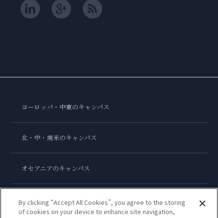
ヨーロッパ・中東のキャンパス
北・中・南米のキャンパス
オセアニアのキャンパス
アジアのキャンパス
By clicking “Accept All Cookies”, you agree to the storing
of cookies on your device to enhance site navigation,