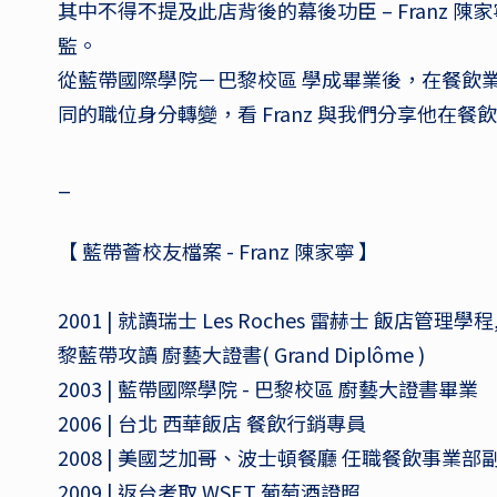
其中不得不提及此店背後的幕後功臣 – Franz 
監。
從藍帶國際學院－巴黎校區 學成畢業後，在餐飲
同的職位身分轉變，看 Franz 與我們分享他在餐
_
【 藍帶薈校友檔案 - Franz 陳家寧 】
2001 | 就讀瑞士 Les Roches 雷赫士 飯店管
黎藍帶攻讀 廚藝大證書( Grand
Diplôme
)
2003 | 藍帶國際學院 - 巴黎校區 廚藝大證書畢業
2006 | 台北 西華飯店 餐飲行銷專員
2008 | 美國芝加哥、波士頓餐廳 任職餐飲事業部
2009 | 返台考取 WSET 葡萄酒證照