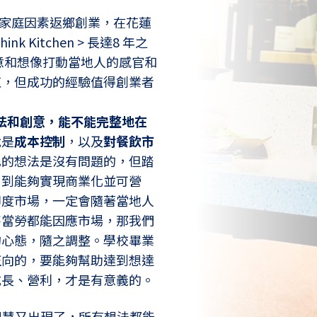
，因家庭因素返鄉創業，在花蓮
 Kitchen > 長達8 年之
意和想像打動當地人的感官和
束，但成功的經驗值得創業者
的想法和創意，能不能完整地在
就是
成本控制
，以及
對餐飲市
己的想法是沒有問題的，但踏
，到能夠實現商業化並可營
印度市場，一定會隨著當地人
麥當勞都能因應市場，那我們
的心態，隨之調整。學校畢業
正向的，要能夠幫助達到想達
成長、營利，才是有意義的。
人工智慧又出現了，所有想法都能