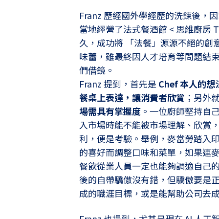
Franz 歷經國外學經歷的洗鍊後
當地經營了法式餐酒館 < 思維廚房 Think
久，成功將 「法餐」源源不絕的創
味蕾，雖最終因人才培育等問題結
們借鏡。
Franz 提到，首先是
Chef 本人
餐桌上表達，讓消費者欣賞
；另外
場需具有掌握度
。一位廚師堅持自
入市場時能不能被市場理解、欣賞
利，便是考驗。舉例，麥當勞踏入
的喜好而調整口味和菜單，如果連
餐飲從業人員一定也能夠調適自己
後的自帶驕傲沒有錯，但驕傲要是
成的職涯目標，或是能幫助公司去
Franz 也提到，尤其是現在 AI 