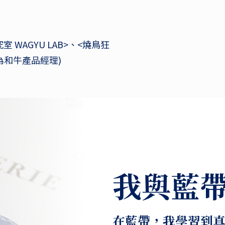
室 WAGYU LAB>、<燒鳥狂
同時為和牛產品經理)
我與藍
在藍帶，我學習到