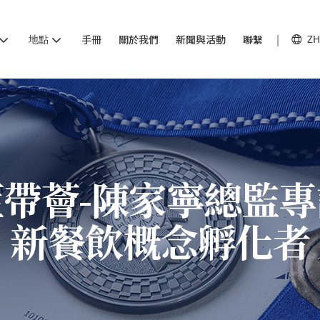
地點
手冊
關於我們
新聞與活動
聯繫
ZH
帶薈-陳家寧總監
新餐飲概念孵化者