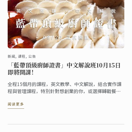
新闻, 课程, 公告
「藍帶頂級廚師證書」中文解說班10月15日
即將開課！
全程15個月的課程，英文教學、中文解說，結合實作課
程與管理課程，特別針對想創業的你，或選擇轉戰餐飲
業的你，在技能磨練之外，更強化廚房內外場整合運
阅读更多
籌，助您實現夢想！