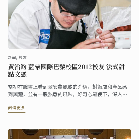
新闻, 校友
黃治鈞 藍帶國際巴黎校區2012校友 法式甜
點文憑
當初在臉書上看到翠安農風旅的介紹，對飯店和產品感
到興趣，並有一股熟悉的風味，好奇心驅使下，深入查
看後發現原來業主黃治鈞及其太太(李品萱)都是藍帶廚
阅读更多
藝學院巴黎校區2012年的校友。