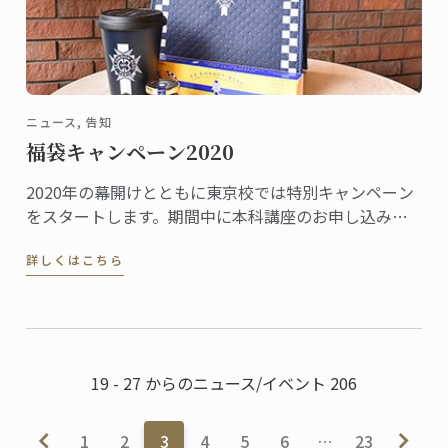
ニュース, 告知
福袋キャンペーン2020
2020年の幕開けとともに東京校では特別キャンペーン
をスタートします。期間中に本科講座のお申し込みと
授業料のお支払いをいただいた方に、マスタークラス
詳しくはこちら
ご招待やカフェのランチ、オリジナルグッズなど魅力
的な特典の詰まった「福袋」をプレゼントします。
19 - 27 からのニュース/イベント 206
1
2
3
4
5
6
…
23