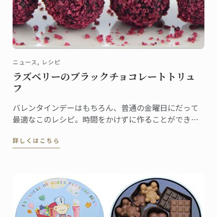
ニュース, レシピ
ラズベリーのブラックチョコレートトリュ
フ
バレンタインデーはもちろん、普通の金曜日にだって
最適なこのレシピ。時間をかけずに作ることができる
トリュフです。 「ハートを掴むには、まず胃袋から」
詳しくはこちら
と言いますが、ル・コルドン・ブルーのシェフは胃袋
を愛で満たす素晴らしいレシピを開発しました。