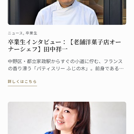
ニュース, 卒業生
卒業生インタビュー：【老舗洋菓子店オー
ナーシェフ】田中祥一
中野区・都立家政駅からすぐの小道に佇む、フランス
の香り漂う「パティスリー ふじの木」。前身であるベ
ーカリーは創業1924年という老舗で、和菓子、洋菓
詳しくはこちら
子、喫茶と時代に合わせて進化を遂げてきました。地
元で愛されているこのパティスリーのオーナーシェフ
が田中祥一さん。2019年に東京校で菓子ディプロムを
取得しました。