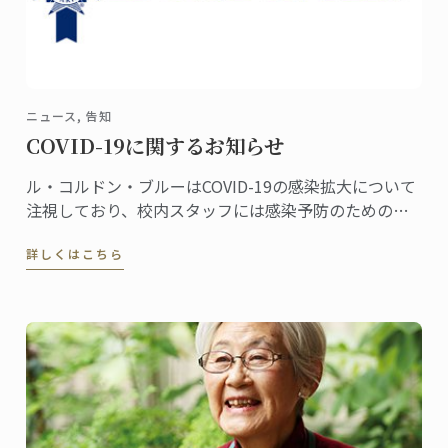
ニュース, 告知
COVID-19に関するお知らせ
ル・コルドン・ブルーはCOVID-19の感染拡大について
注視しており、校内スタッフには感染予防のための対
策について定期的な連絡を行っております。 COVID-19
詳しくはこちら
は新型コロナウイルス感染症のことです。潜伏期間は2
～14日間であり、感染の可能性がある接触から14日以
内に以下のような症状が出ることがあります。