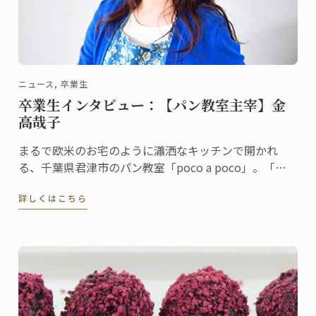
ニュース, 卒業生
卒業生インタビュー：【パン教室主宰】金
高哉子
まるで欧米のお宅のように瀟洒なキッチンで開かれ
る、千葉県君津市のパン教室「poco a poco」。「家
庭のオーブンで作る本当に美味しいパン作り」を学び
詳しくはこちら
に毎月30人以上が参加するという人気の教室です。