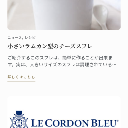
ニュース, レシピ
小さいラムカン型のチーズスフレ
ご紹介するこのスフレは、簡単に作ることが出来ま
す。実は、大きいサイズのスフレは調理されているの
か判断するのが難しい為、最もトリッキーなのです。
詳しくはこちら
ですからラムカンを用意してお友達を感動させてみま
しょう。みなさんがご自宅でフランス伝統料理に挑戦
できるようル・コルドン・ブルーのマスターシェフが
このレシピを作成しました。