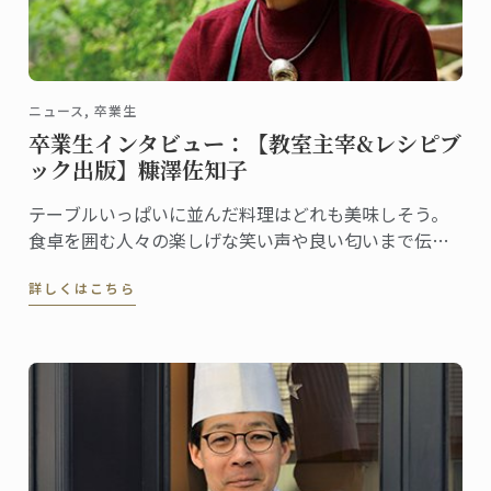
ニュース, 卒業生
卒業生インタビュー：【教室主宰&レシピブ
ック出版】糠澤佐知子
テーブルいっぱいに並んだ料理はどれも美味しそう。
食卓を囲む人々の楽しげな笑い声や良い匂いまで伝わ
ってくるような表紙に心惹かれるレシピ本
詳しくはこちら
「OMOTENASHI four Seasons ―糠澤佐知子の四季の
おもてなし―」。