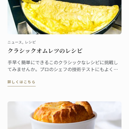
ニュース, レシピ
クラシックオムレツのレシピ
手早く簡単にできるこのクラシックなレシピに挑戦し
てみませんか。プロのシェフの技術テストにもよく使
われています！みなさんがご自宅で伝統的なフレンス
詳しくはこちら
のロールオムレツに挑戦できるようル・コルドン・ブ
ルーのマスターシェフがレシピを作成しました。伝統
的なこのオムレツは、茶色の焼き色をつけず、シワも
なく、中は少し半熟です。