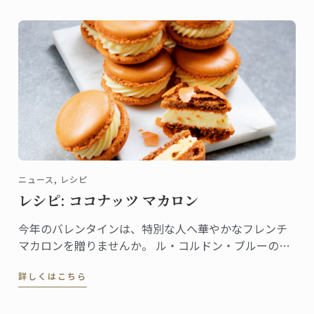
ニュース, レシピ
レシピ: ココナッツ マカロン
今年のバレンタインは、特別な人へ華やかなフレンチ
マカロンを贈りませんか。 ル・コルドン・ブルーの書
籍『Pastry School』（Larousse社刊）から、ココナッ
詳しくはこちら
ツ マカロンのレシピをご紹介しましょう。