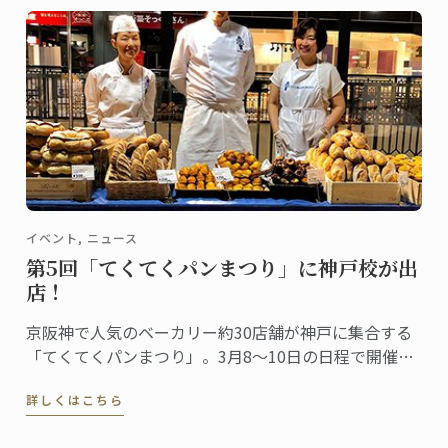
イベント, ニュース
第5回「てくてくパンまつり」に神戸校が出
店！
京阪神で人気のベーカリー約30店舗が神戸に集合する
「てくてくパンまつり」。3月8～10日の日程で開催さ
れ、今回は第5回目。関西のパン好きが楽しみにするイ
詳しくはこちら
ベントとしてすっかり定着しました。ル･コルドン･ブ
ルー神戸校は、最終日の10日（日）にこの「第5回 て