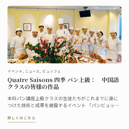
くてくパンまつり」に出店します。
イベント, ニュース, ビュッフェ
Quatre Saisons 四季 パン上級： 中国語
クラスの皆様の作品
本科パン講座上級クラスの生徒たちがこれまでに身に
つけた技術と成果を披露するイベント 「パンビュッフ
ェ」。 各クラスでテーマを決め、作ったピエスや一口
詳しくはこちら
サイズのパンをプレゼンテーション。