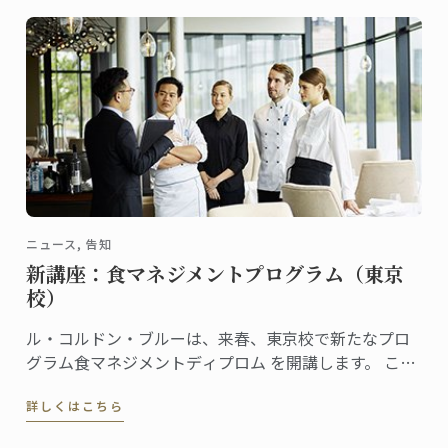
ニュース, 告知
新講座：食マネジメントプログラム（東京
校）
ル・コルドン・ブルーは、来春、東京校で新たなプロ
グラム食マネジメントディプロム を開講します。 この
新プログラムでは、本校のディプロマを習得した生徒
詳しくはこちら
が、レストラン、製菓店、フードビジネスなどを開業
し経営していくために必要なスキルを身につけること