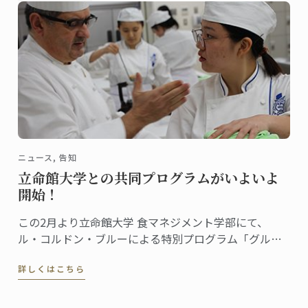
ニュース, 告知
立命館大学との共同プログラムがいよいよ
開始！
この2月より立命館大学 食マネジメント学部にて、
ル・コルドン・ブルーによる特別プログラム「グルー
バル・カリナリーアーツ・アンド・マネジメント・プ
詳しくはこちら
ログラム」がスタート。