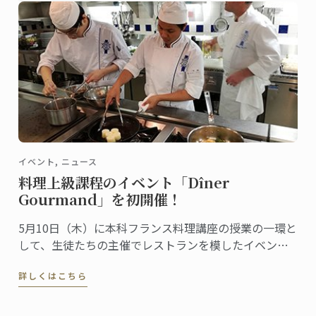
イベント, ニュース
料理上級課程のイベント「Dîner
Gourmand」を初開催！
5月10日（木）に本科フランス料理講座の授業の一環と
して、生徒たちの主催でレストランを模したイベント
「Dîner Gourmand」が行われました。今年から新しく
詳しくはこちら
なったフランス料理ディプロムに加わった講座内容の
一つで、今回が初の開催です。