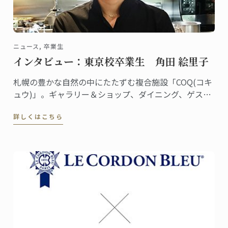
ニュース, 卒業生
インタビュー：東京校卒業生 角田 絵里子
札幌の豊かな自然の中にたたずむ複合施設「COQ(コキ
ュウ)」。ギャラリー＆ショップ、ダイニング、ゲスト
ハウスを備えた素敵な空間です。ダイニングはミシュ
詳しくはこちら
ラン一つ星のレストラン「akinagao」とのコラボレー
ションにより生まれました。