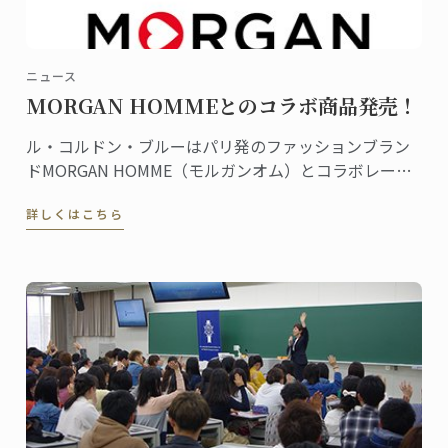
ニュース
MORGAN HOMMEとのコラボ商品発売！
ル・コルドン・ブルーはパリ発のファッションブラン
ドMORGAN HOMME（モルガンオム）とコラボレーシ
ョン、商品を共同開発しました。Tシャツやポロシャ
詳しくはこちら
ツ、バッグ、マグカップなどの商品すべてにル・コル
ドン・ブルーのロゴやダミエがあしらわれ、フランス
のエスプリ香るデザインが魅力です。