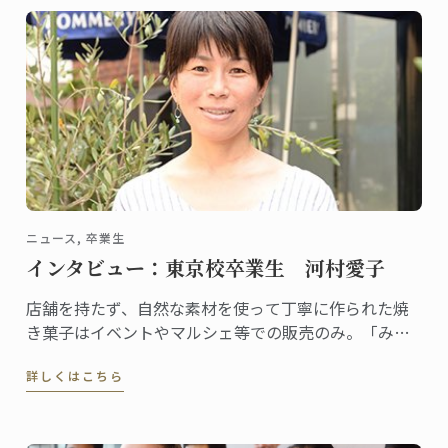
ニュース, 卒業生
インタビュー：東京校卒業生 河村愛子
店舗を持たず、自然な素材を使って丁寧に作られた焼
き菓子はイベントやマルシェ等での販売のみ。「みの
たけ製菓」の屋号でユニークな活動を展開する河村愛
詳しくはこちら
子さんは、2002年に東京校でグラン・ディプロムを取
得しました。