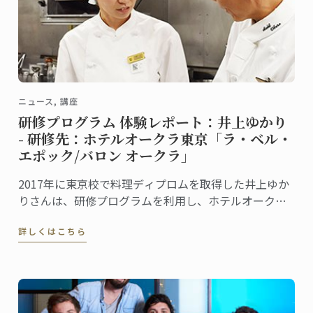
ニュース, 講座
研修プログラム 体験レポート：井上ゆかり
- 研修先：ホテルオークラ東京「ラ・ベル・
エポック/バロン オークラ」
2017年に東京校で料理ディプロムを取得した井上ゆか
りさんは、研修プログラムを利用し、ホテルオークラ
東京の「フランス料理・ワインダイニング ラ・ベ
詳しくはこちら
ル・エポック/バロン オークラ」で現場研修を行いまし
た。この研修を通して学んだこと、感じたことを井上
さんに聞きました。