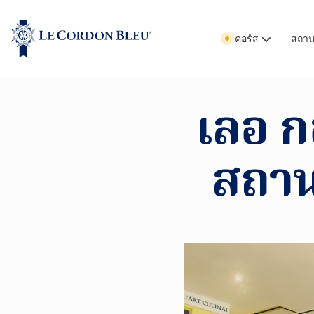
คอร์ส
สถานท
เลอ ก
สถานท